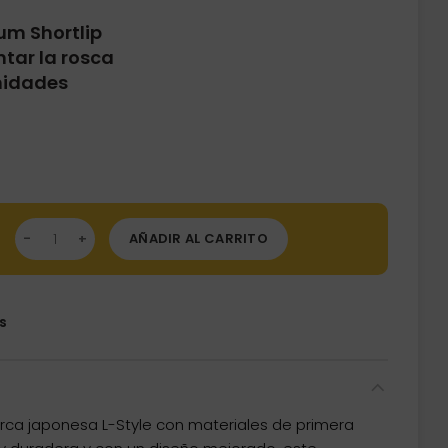
um Shortlip
tar la rosca
nidades
t Premium Shortlip Blanca (21mm) 30 unid cantidad
AÑADIR AL CARRITO
s
rca japonesa L-Style con materiales de primera