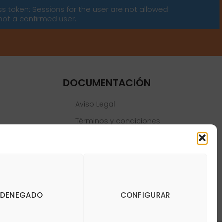
ss token: Sessions for the user are not allowed
not a confirmed user.
DOCUMENTACIÓN
Aviso Legal
Términos y condiciones
Política de privacidad
Política de cookies
DENEGADO
CONFIGURAR