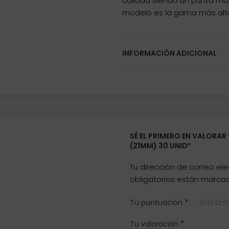
calidad siendo un punta mu
modelo es la gama más alta
INFORMACIÓN ADICIONAL
SÉ EL PRIMERO EN VALORAR
(21MM) 30 UNID”
Tu dirección de correo ele
obligatorios están marc
*
Tu puntuación
*
Tu valoración