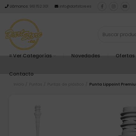
Llámanos:
961 152 301
info@dartstore.es
≡ Ver Categorías
Novedades
Ofertas
Contacto
Inicio
Puntas
Puntas de plástico
Punta Lippoint Premi