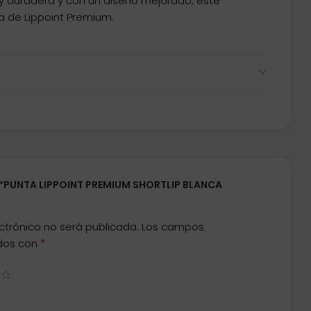
y duradera y con un diseño mejorado, este
 de Lippoint Premium.
 “PUNTA LIPPOINT PREMIUM SHORTLIP BLANCA
ctrónico no será publicada.
Los campos
*
ados con