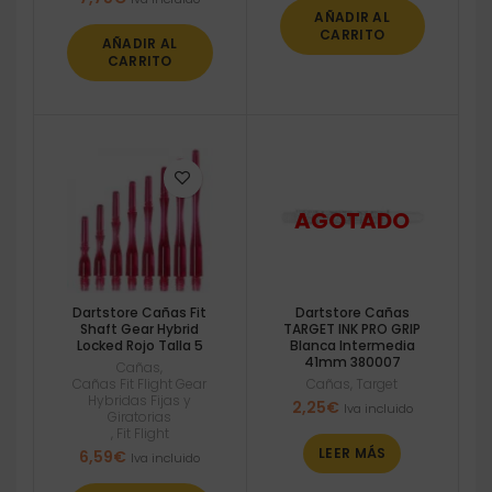
AÑADIR AL
CARRITO
AÑADIR AL
CARRITO
Dartstore Cañas Fit
Dartstore Cañas
Shaft Gear Hybrid
TARGET INK PRO GRIP
Locked Rojo Talla 5
Blanca Intermedia
41mm 380007
Cañas
,
Cañas Fit Flight Gear
Cañas
,
Target
Hybridas Fijas y
2,25
€
Iva incluido
Giratorias
,
Fit Flight
LEER MÁS
6,59
€
Iva incluido