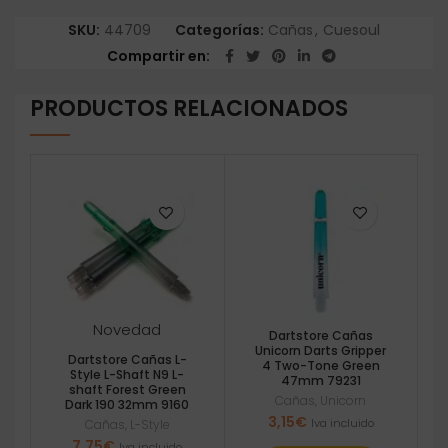
SKU:
44709
Categorías:
Cañas
,
Cuesoul
Compartir en
PRODUCTOS RELACIONADOS
Novedad
Dartstore Cañas
Unicorn Darts Gripper
Dartstore Cañas L-
4 Two-Tone Green
Style L-Shaft N9 L-
47mm 79231
shaft Forest Green
Cañas
,
Unicorn
Dark 190 32mm 9160
3,15
€
Iva incluido
Cañas
,
L-Style
7,75
€
Iva incluido