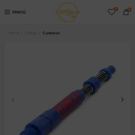
0
0
Menú
Inicio
Cañas
Cuesoul