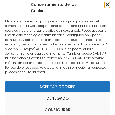
because the user is not a confirmed
Consentimiento de las
user.
Cookies
Utilizamos cookies propias y de terceros para personalizar el
contenido de la web, proporcionarles funcionalidades a las redes
sociales y para analizar el tráfico de nuestra web. Puede aceptar el
uso de esta tecnología o administrar su configuración y poder
CONTACTO
rechazarla, y así controlar completamente qué información se
recopila y gestiona a través de los botones habilitados al efecto. Al
clicar en "Sí, Acepto", ACEPTA SU USO, si bien podrá retirar su
MENÚ PRINCIPAL
consentimiento en cualquier momento. También puede CAMBIAR
la instalación de cookies clicando en CONFIGURAR. Para obtener
más información sobre nuestras políticas de datos, visite nuestra
Política de privacidad. Para obtener más información al respecto,
MI CUENTA
puedes consultar nuestra
DOCUMENTACIÓN
ACEPTAR COOKIES
DENEGADO
Copyright 2021 DartStore - Todos los derechos
CONFIGURAR
reservados. | La Mejor Tienda de Dardos y Dianas de
Madrid DartStore