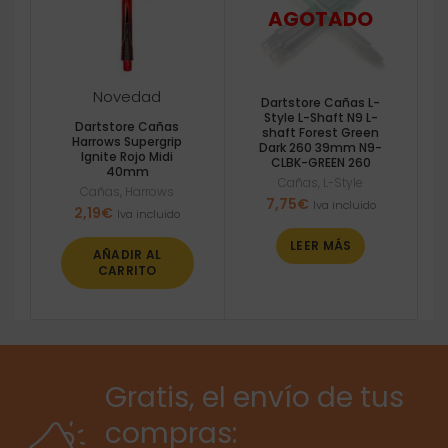
Novedad
Dartstore Cañas L-
Style L-Shaft N9 L-
Dartstore Cañas
shaft Forest Green
Harrows Supergrip
Dark 260 39mm N9-
Ignite Rojo Midi
CLBK-GREEN 260
40mm
Cañas
,
L-Style
Cañas
,
Harrows
7,75
€
Iva incluido
2,19
€
Iva incluido
LEER MÁS
AÑADIR AL
CARRITO
Gratis, el envío de tus
compras: