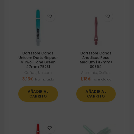
Dartstore Cañas
Dartstore Cañas
Unicorn Darts Gripper
Anodised Rosa
4 Two-Tone Green
Medium (47mm)
47mm 79231
S0864
Cañas
,
Unicorn
Aluminio
,
Cañas
3,15
€
1,18
€
Iva incluido
Iva incluido
AÑADIR AL
AÑADIR AL
CARRITO
CARRITO