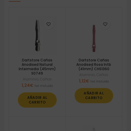
Dartstore Cañas
Dartstore Cañas
Anodised Natural
Anodised Rosa Intb
Intermedia (45mm)
(41mm) CHS1360
S0749
Aluminio
,
Cañas
Aluminio
,
Cañas
1,12
€
Iva incluido
1,24
€
Iva incluido
AÑADIR AL
AÑADIR AL
CARRITO
CARRITO