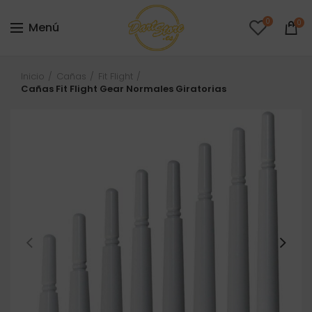
0
0
Menú
Inicio
Cañas
Fit Flight
Cañas Fit Flight Gear Normales Giratorias