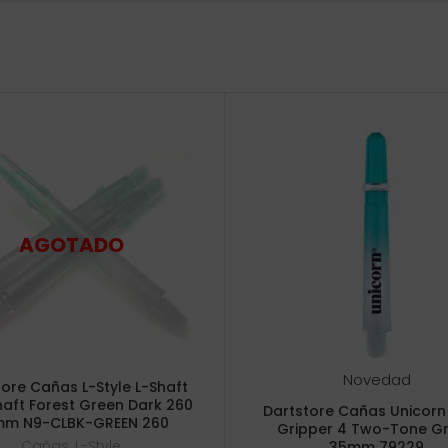
Novedad
ore Cañas L-Style L-Shaft
haft Forest Green Dark 260
Dartstore Cañas Unicorn
m N9-CLBK-GREEN 260
Gripper 4 Two-Tone G
Cañas
,
L-Style
35mm 79229