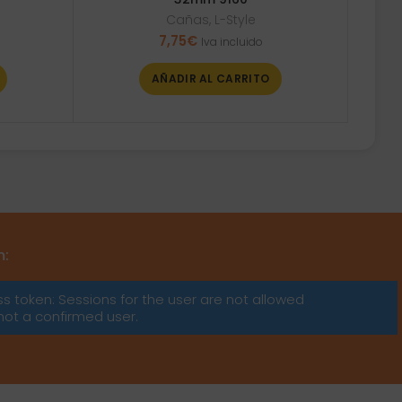
Cañas
,
L-Style
7,75
€
Iva incluido
AÑADIR AL CARRITO
m:
ss token: Sessions for the user are not allowed
not a confirmed user.