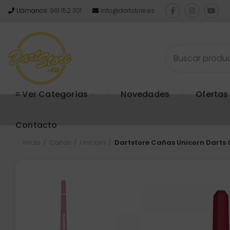
Llámanos:
961 152 301
info@dartstore.es
≡ Ver Categorías
Novedades
Ofertas
Contacto
Inicio
Cañas
Unicorn
Dartstore Cañas Unicorn Darts