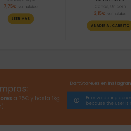
7,75
€
Cañas
,
Unicorn
Iva incluido
3,15
€
Iva incluido
LEER MÁS
AÑADIR AL CARRITO
DartStore.es en Instagra
ompras:
Error validating acce
ores
a 75€ y hasta 1kg
because the user is 
s)