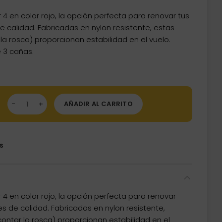
4 en color rojo, la opción perfecta para renovar tus
calidad. Fabricadas en nylon resistente, estas
a rosca) proporcionan estabilidad en el vuelo.
 3 cañas.
as Unicorn Darts Gripper 4 Red 34mm 78906 cantidad
AÑADIR AL CARRITO
s
4 en color rojo, la opción perfecta para renovar
 de calidad. Fabricadas en nylon resistente,
ntar la rosca) proporcionan estabilidad en el