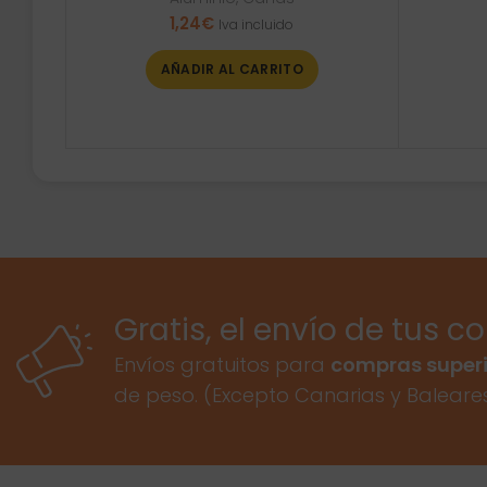
1,24
€
Iva incluido
AÑADIR AL CARRITO
Gratis, el envío de tus c
Envíos gratuitos para
compras superi
de peso. (Excepto Canarias y Baleare