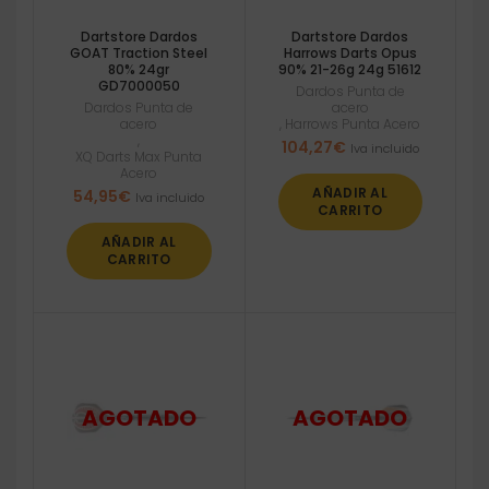
Dartstore Dardos
Dartstore Dardos
GOAT Traction Steel
Harrows Darts Opus
80% 24gr
90% 21-26g 24g 51612
GD7000050
Dardos Punta de
Dardos Punta de
acero
acero
,
Harrows Punta Acero
,
104,27
€
Iva incluido
XQ Darts Max Punta
Acero
AÑADIR AL
54,95
€
Iva incluido
CARRITO
AÑADIR AL
CARRITO