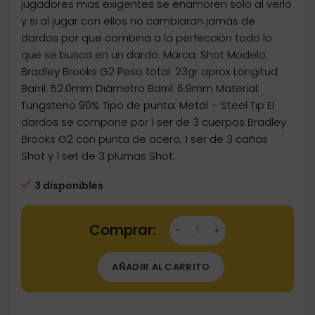
jugadores mas exigentes se enamoren solo al verlo
y si al jugar con ellos no cambiaran jamás de
dardos por que combina a la perfección todo lo
que se busca en un dardo. Marca: Shot Modelo:
Bradley Brooks G2 Peso total: 23gr aprox Longitud
Barril: 52.0mm Diámetro Barril: 6.9mm Material:
Tungsteno 90% Tipo de punta: Metal – Steel Tip El
dardos se compone por 1 ser de 3 cuerpos Bradley
Brooks G2 con punta de acero, 1 ser de 3 cañas
Shot y 1 set de 3 plumas Shot.
3 disponibles
Dartstore Dardos Shot Bradley Brooks G2 P.M
AÑADIR AL CARRITO