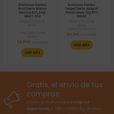
Dartstore Dardos
Dartstore Dardos
Shot Darts Warrior
Target Darts Jackpot
Hautoa 80% 24gr
Adrian Lewis 22g 80%
WHST-224
101330
Dardos Punta de
Dardos Punta de
acero
acero
,
,
Target Punta Acero
Shot Darts Punta
50,31
€
Iva incluido
Acero
56,89
€
Iva incluido
LEER MÁS
LEER MÁS
Gratis, el envío de tus
compras:
Envíos gratuitos para
compras
superiores
a 75€ y hasta 1kg de peso.