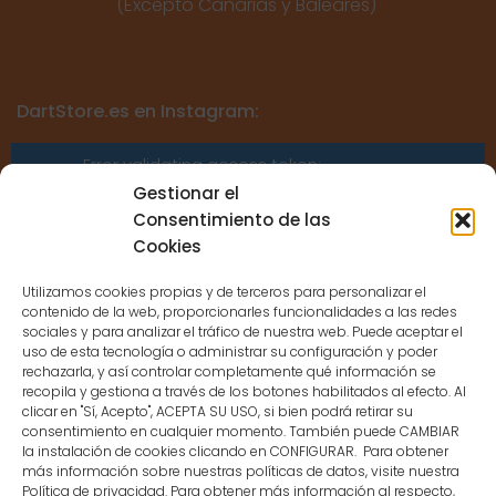
(Excepto Canarias y Baleares)
DartStore.es en Instagram:
Error validating access token:
Sessions for the user are not allowed
Gestionar el
because the user is not a confirmed
Consentimiento de las
user.
Cookies
Utilizamos cookies propias y de terceros para personalizar el
contenido de la web, proporcionarles funcionalidades a las redes
sociales y para analizar el tráfico de nuestra web. Puede aceptar el
uso de esta tecnología o administrar su configuración y poder
CONTACTO
rechazarla, y así controlar completamente qué información se
recopila y gestiona a través de los botones habilitados al efecto. Al
clicar en "Sí, Acepto", ACEPTA SU USO, si bien podrá retirar su
MENÚ PRINCIPAL
consentimiento en cualquier momento. También puede CAMBIAR
la instalación de cookies clicando en CONFIGURAR. Para obtener
más información sobre nuestras políticas de datos, visite nuestra
Política de privacidad. Para obtener más información al respecto,