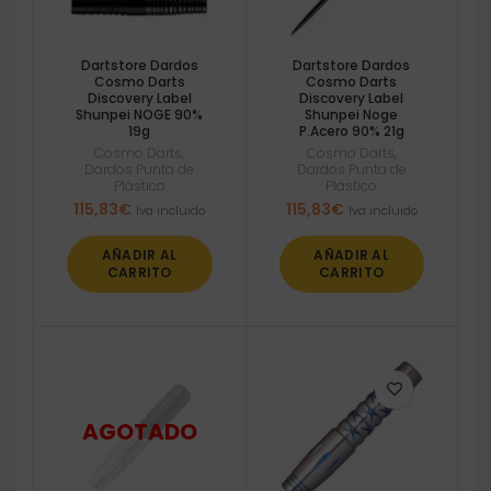
Dartstore Dardos
Dartstore Dardos
Cosmo Darts
Cosmo Darts
Discovery Label
Discovery Label
Shunpei NOGE 90%
Shunpei Noge
19g
P.Acero 90% 21g
Cosmo Darts
,
Cosmo Darts
,
Dardos Punta de
Dardos Punta de
Plástico
Plástico
115,83
€
115,83
€
Iva incluido
Iva incluido
AÑADIR AL
AÑADIR AL
CARRITO
CARRITO