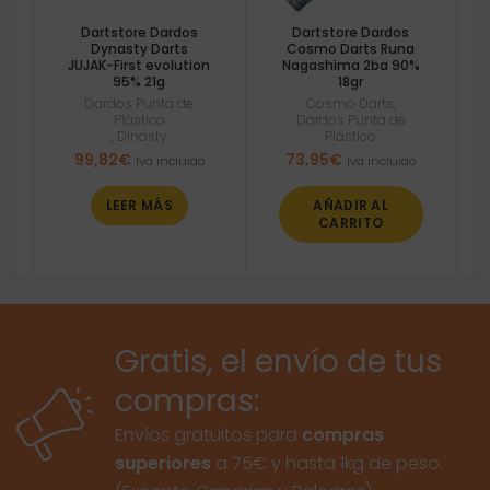
Dartstore Dardos
Dartstore Dardos
Dynasty Darts
Cosmo Darts Runa
JUJAK-First evolution
Nagashima 2ba 90%
95% 21g
18gr
Dardos Punta de
Cosmo Darts
,
Plástico
Dardos Punta de
,
Dinasty
Plástico
99,82
€
73,95
€
Iva incluido
Iva incluido
LEER MÁS
AÑADIR AL
CARRITO
Gratis, el envío de tus
compras:
Envíos gratuitos para
compras
superiores
a 75€ y hasta 1kg de peso.