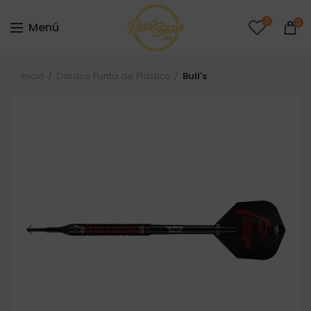
0
0
Menú
Inicio
Dardos Punta de Plástico
Bull's