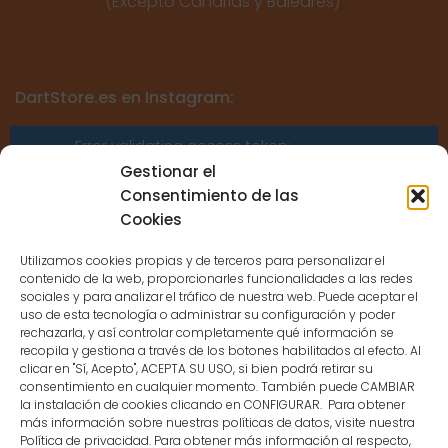
(Excepto Canarias y Baleares)
DartStore.es en Instagram:
Error validating access token:
Sessions for the user are not allowed
Gestionar el
because the user is not a confirmed
Consentimiento de las
user.
Cookies
Utilizamos cookies propias y de terceros para personalizar el
contenido de la web, proporcionarles funcionalidades a las redes
sociales y para analizar el tráfico de nuestra web. Puede aceptar el
uso de esta tecnología o administrar su configuración y poder
CONTACTO
rechazarla, y así controlar completamente qué información se
recopila y gestiona a través de los botones habilitados al efecto. Al
clicar en "Sí, Acepto", ACEPTA SU USO, si bien podrá retirar su
MENÚ PRINCIPAL
consentimiento en cualquier momento. También puede CAMBIAR
la instalación de cookies clicando en CONFIGURAR. Para obtener
más información sobre nuestras políticas de datos, visite nuestra
Política de privacidad. Para obtener más información al respecto,
MI CUENTA