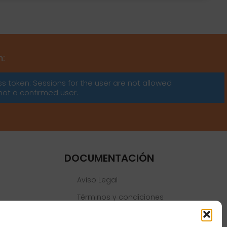
m:
ss token: Sessions for the user are not allowed
not a confirmed user.
DOCUMENTACIÓN
Aviso Legal
Términos y condiciones
Política de privacidad