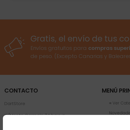
Gratis, el envío de tus c
Envíos gratuitos para
compras superi
de peso. (Excepto Canarias y Baleare
CONTACTO
MENÚ PRI
≡ Ver Cat
DartStore
Novedad
C/Monte Carmelo 34 bajo iz
46019 Valencia
Ofertas