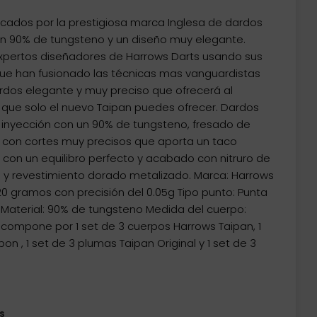
icados por la prestigiosa marca Inglesa de dardos
un 90% de tungsteno y un diseño muy elegante.
expertos diseñadores de Harrows Darts usando sus
e han fusionado las técnicas mas vanguardistas
rdos elegante y muy preciso que ofrecerá al
 que solo el nuevo Taipan puedes ofrecer. Dardos
inyección con un 90% de tungsteno, fresado de
o con cortes muy precisos que aporta un taco
 con un equilibro perfecto y acabado con nitruro de
e y revestimiento dorado metalizado. Marca: Harrows
20 gramos con precisión del 0.05g Tipo punto: Punta
) Material: 90% de tungsteno Medida del cuerpo:
compone por 1 set de 3 cuerpos Harrows Taipan, 1
n , 1 set de 3 plumas Taipan Original y 1 set de 3
s