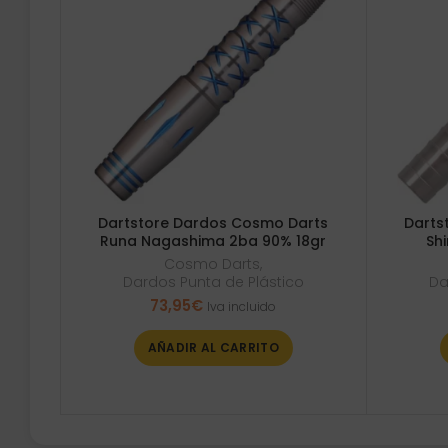
Dartstore Dardos Cosmo Darts
Darts
Runa Nagashima 2ba 90% 18gr
Sh
Cosmo Darts
,
Dardos Punta de Plástico
Da
73,95
€
Iva incluido
AÑADIR AL CARRITO