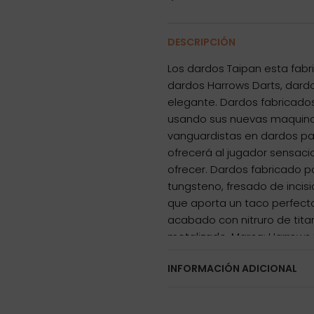
DESCRIPCIÓN
Los dardos Taipan esta fabr
dardos Harrows Darts, dard
elegante. Dardos fabricado
usando sus nuevas maquina
vanguardistas en dardos pa
ofrecerá al jugador sensaci
ofrecer. Dardos fabricado 
tungsteno, fresado de incis
que aporta un taco perfecto
acabado con nitruro de tita
metalizado. Marca: Harrows
precisión del 0.05g Tipo punt
INFORMACIÓN ADICIONAL
90% de tungsteno Medida d
por 1 set de 3 cuerpos Harro
de 3 plumas Taipan Original