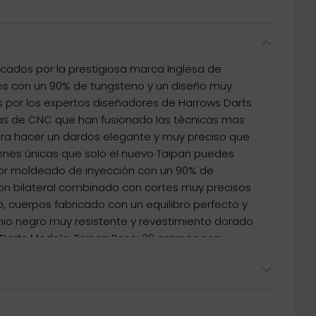
icados por la prestigiosa marca Inglesa de
os con un 90% de tungsteno y un diseño muy
s por los expertos diseñadores de Harrows Darts
s de CNC que han fusionado las técnicas mas
ra hacer un dardos elegante y muy preciso que
ones únicas que solo el nuevo Taipan puedes
por moldeado de inyección con un 90% de
ion bilateral combinado con cortes muy precisos
, cuerpos fabricado con un equilibro perfecto y
nio negro muy resistente y revestimiento dorado
 Darts Modelo: Taipan Peso: 20 gramos con
o: Punta Plastico 2ba 4mm( soft tip ) Material:
el cuerpo: 6.6mm x 47mm El dardos se compone
ws Taipan, 1 set de 3 cañas Harrows Carbon , 1 set
 y 1 set de 3 puntas 2ba 4mm