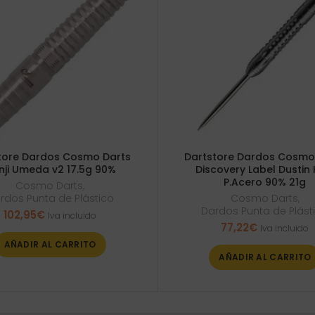
tore Dardos Cosmo Darts
Dartstore Dardos Cosmo
inji Umeda v2 17.5g 90%
Discovery Label Dustin 
P.Acero 90% 21g
Cosmo Darts
,
rdos Punta de Plástico
Cosmo Darts
,
Dardos Punta de Plást
102,95
€
Iva incluido
77,22
€
Iva incluido
AÑADIR AL CARRITO
AÑADIR AL CARRITO