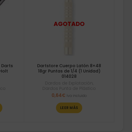
 Darts
Dartstore Cuerpo Latón 8×48
Holt
18gr Puntas de 1/4 (1 Unidad)
014028
Dardos de Explotación
,
ico
Dardos Punta de Plástico
0,64
€
Iva incluido
LEER MÁS