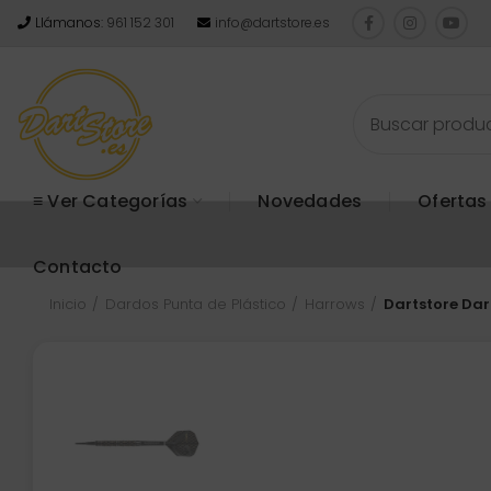
Llámanos:
961 152 301
info@dartstore.es
≡ Ver Categorías
Novedades
Ofertas
Contacto
Inicio
Dardos Punta de Plástico
Harrows
Dartstore Da