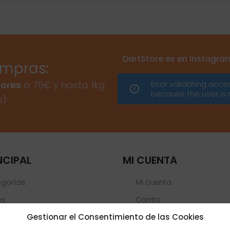
DartStore.es en Instagra
ompras:
Error validating acce
ores
a 75€ y hasta 1kg
because the user is 
s)
NCIPAL
MI CUENTA
egorías
Mi cuenta
es
Carrito
Gestionar el Consentimiento de las Cookies
Lista de deseos