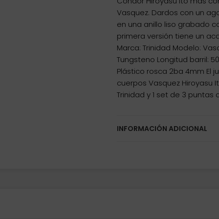
Condor Hiroyasu Ito mas c
Vasquez. Dardos con un agar
en una anillo liso grabado c
primera versión tiene un ac
Marca: Trinidad Modelo: Vasq
Tungsteno Longitud barril: 
Plástico rosca 2ba 4mm El 
cuerpos Vasquez Hiroyasu Ito
Trinidad y 1 set de 3 puntas
INFORMACIÓN ADICIONAL