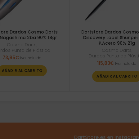
tore Dardos Cosmo Darts
Dartstore Dardos Cosmo
Nagashima 2ba 90% 18gr
Discovery Label Shunpei
P.Acero 90% 21g
Cosmo Darts
,
rdos Punta de Plástico
Cosmo Darts
,
Dardos Punta de Plást
73,95
€
Iva incluido
115,83
€
Iva incluido
AÑADIR AL CARRITO
AÑADIR AL CARRITO
DartStore.es en Instagra