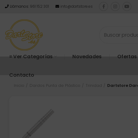
Llámanos:
961 152 301
info@dartstore.es
≡ Ver Categorías
Novedades
Ofertas
Contacto
Inicio
Dardos Punta de Plástico
Trinidad
Dartstore Dar