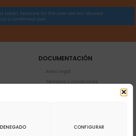
ss token: Sessions for the user are not allowed
not a confirmed user.
DOCUMENTACIÓN
Aviso Legal
Términos y condiciones
Política de privacidad
Política de cookies
DENEGADO
CONFIGURAR