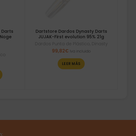
 Darts
Dartstore Dardos Dynasty Darts
 Noge
JUJAK-First evolution 95% 21g
Dardos Punta de Plástico
,
Dinasty
99,82
€
Iva incluido
ico
LEER MÁS
m: