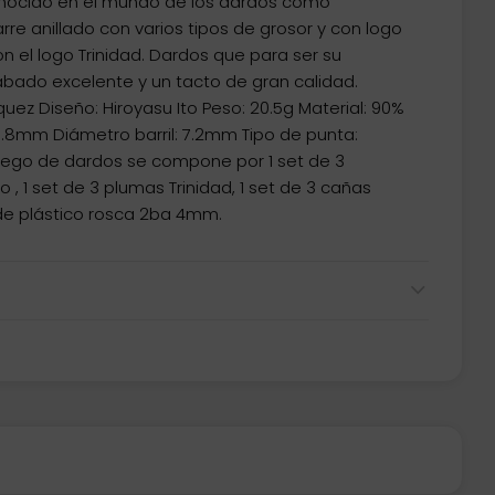
onocido en el mundo de los dardos como
re anillado con varios tipos de grosor y con logo
on el logo Trinidad. Dardos que para ser su
abado excelente y un tacto de gran calidad.
uez Diseño: Hiroyasu Ito Peso: 20.5g Material: 90%
50.8mm Diámetro barril: 7.2mm Tipo de punta:
juego de dardos se compone por 1 set de 3
 , 1 set de 3 plumas Trinidad, 1 set de 3 cañas
 de plástico rosca 2ba 4mm.