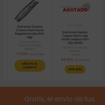
Novedad
Dartstore Dardos
Cosmo Darts Runa
Dartstore Dardos
Nagashima 2ba 90%
Target Darts Luke
18gr
Littler Loadout 90%
Cosmo Darts
,
23g 190351
Dardos Punta de
Dardos Punta de
Plástico
Plástico
73,95
€
Iva incluido
,
Target
64,95
€
Iva incluido
AÑADIR AL
CARRITO
LEER MÁS
Gratis, el envío de tus