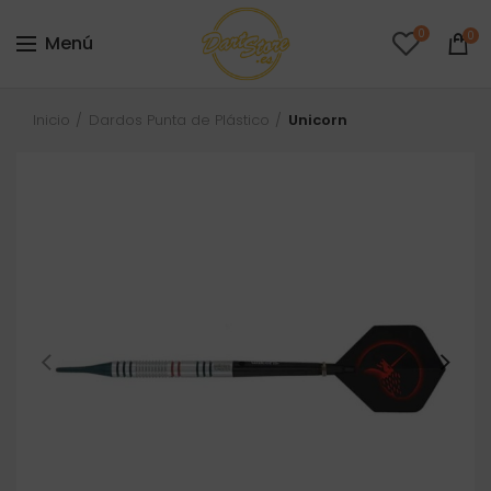
0
0
Menú
Inicio
Dardos Punta de Plástico
Unicorn