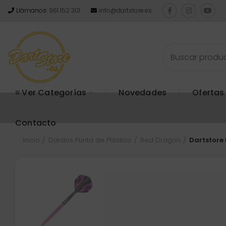
Llámanos:
961 152 301
info@dartstore.es
≡ Ver Categorías
Novedades
Ofertas
Contacto
Inicio
Dardos Punta de Plástico
Red Dragon
Dartstore