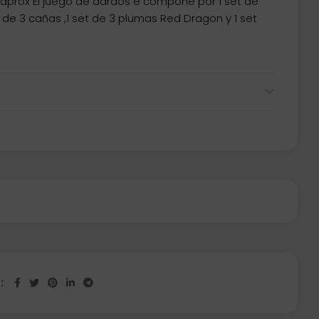
 aprox El juego de dardos e compone por 1 set de
et de 3 cañas ,1 set de 3 plumas Red Dragon y 1 set
n