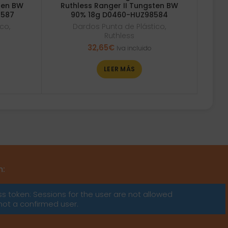
sten BW
Ruthless Ranger II Tungsten BW
8587
90% 18g D0460-HUZ98584
ico
,
Dardos Punta de Plástico
,
Ruthless
32,65
€
Iva incluido
LEER MÁS
m:
ss token: Sessions for the user are not allowed
not a confirmed user.