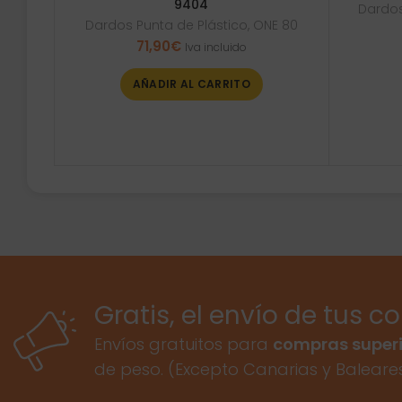
9404
Dardos
Dardos Punta de Plástico
,
ONE 80
71,90
€
Iva incluido
AÑADIR AL CARRITO
Gratis, el envío de tus c
Envíos gratuitos para
compras superi
de peso. (Excepto Canarias y Baleare