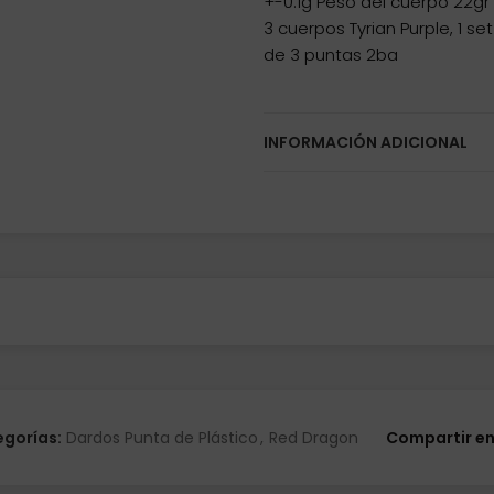
+-0.1g Peso del cuerpo 22gr
3 cuerpos Tyrian Purple, 1 s
de 3 puntas 2ba
INFORMACIÓN ADICIONAL
gorías:
Dardos Punta de Plástico
,
Red Dragon
Compartir e