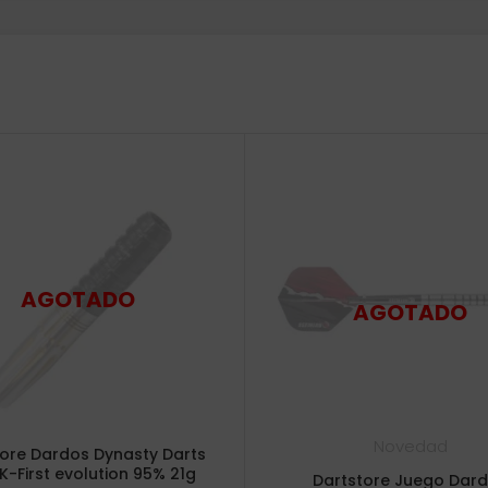
Novedad
tore Dardos Dynasty Darts
K-First evolution 95% 21g
Dartstore Juego Dar