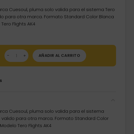
ca Cuesoul, pluma solo valida para el sistema Tero
ido para otra marca. Formato Standard Color Blanca
Tero Flights AK4
mas Flights Darts Cuesoul Tero AK4 Blanca Logo Standard CS-A
AÑADIR AL CARRITO
s
ca Cuesoul, pluma solo valida para el sistema
 valido para otra marca. Formato Standard Color
Modelo Tero Flights AK4