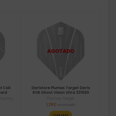
t Cali
Dartstore Plumas Target Darts
dard
RVB Ghost Vision Ultra 331560
t Cosmo
,
Plumas
,
Target
1,29
€
Iva incluido
LEER MÁS