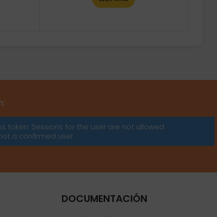
m:
ss token: Sessions for the user are not allowed
not a confirmed user.
DOCUMENTACIÓN