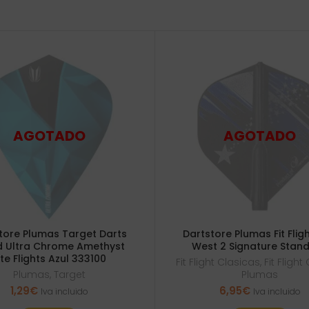
tore Plumas Target Darts
Dartstore Plumas Fit Fligh
d Ultra Chrome Amethyst
West 2 Signature Stan
ite Flights Azul 333100
Fit Flight Clasicas
,
Fit Fligh
Plumas
,
Target
Plumas
1,29
€
6,95
€
Iva incluido
Iva incluido