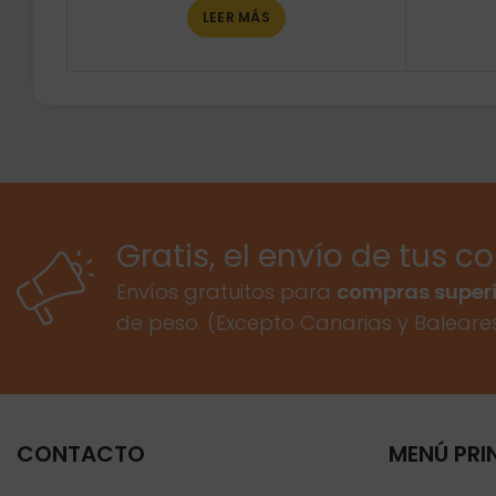
LEER MÁS
Gratis, el envío de tus c
Envíos gratuitos para
compras superi
de peso. (Excepto Canarias y Baleare
CONTACTO
MENÚ PRI