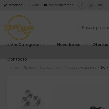
Llámanos:
961 152 301
info@dartstore.es
≡ Ver Categorías
Novedades
Ofertas
Contacto
Inicio
Plumas
Cuesoul
ak-4
cuesoul-standard
Dart