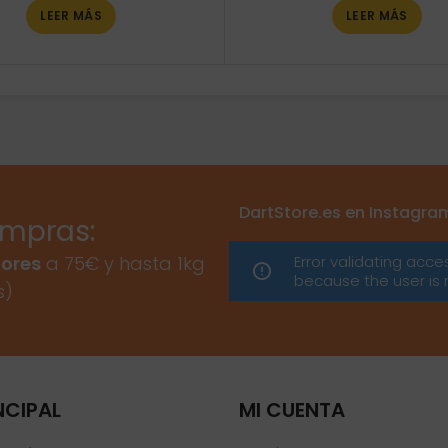
LEER MÁS
LEER MÁS
DartStore.es en Instagra
ompras:
Error validating acce
ores
a 75€ y hasta 1kg
because the user is 
s)
NCIPAL
MI CUENTA