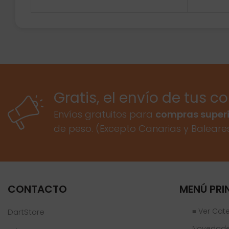
Gratis, el envío de tus c
Envíos gratuitos para
compras superi
de peso. (Excepto Canarias y Baleare
CONTACTO
MENÚ PRI
≡ Ver Cat
DartStore
Novedad