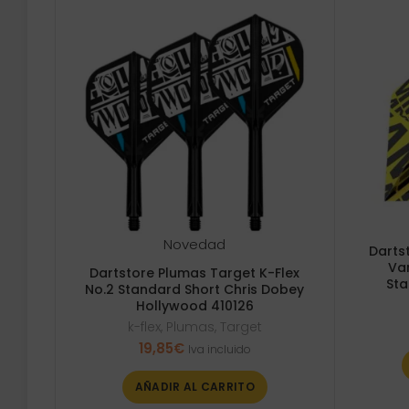
Novedad
Darts
Va
Dartstore Plumas Target K-Flex
Sta
No.2 Standard Short Chris Dobey
Hollywood 410126
k-flex
,
Plumas
,
Target
19,85
€
Iva incluido
AÑADIR AL CARRITO