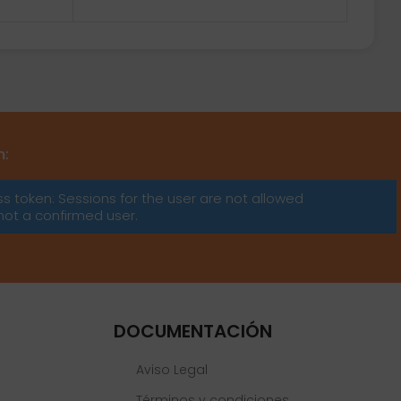
m:
ss token: Sessions for the user are not allowed
not a confirmed user.
DOCUMENTACIÓN
Aviso Legal
Términos y condiciones