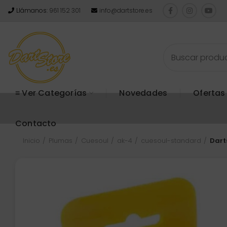
Llámanos:
961 152 301
info@dartstore.es
≡ Ver Categorías
Novedades
Ofertas
Contacto
Inicio
Plumas
Cuesoul
ak-4
cuesoul-standard
Dart