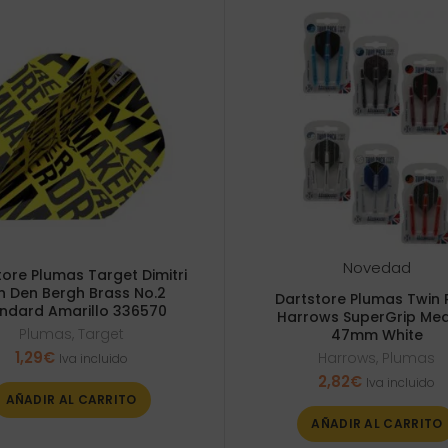
Novedad
tore Plumas Target Dimitri
n Den Bergh Brass No.2
Dartstore Plumas Twin 
ndard Amarillo 336570
Harrows SuperGrip Me
Plumas
,
Target
47mm White
1,29
€
Harrows
,
Plumas
Iva incluido
2,82
€
Iva incluido
AÑADIR AL CARRITO
AÑADIR AL CARRITO