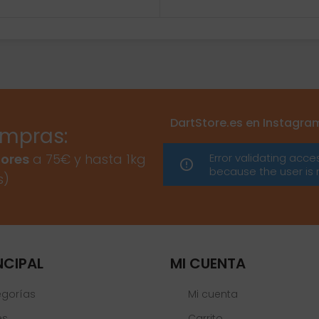
DartStore.es en Instagra
ompras:
Error validating acce
ores
a 75€ y hasta 1kg
because the user is 
s)
NCIPAL
MI CUENTA
egorías
Mi cuenta
es
Carrito