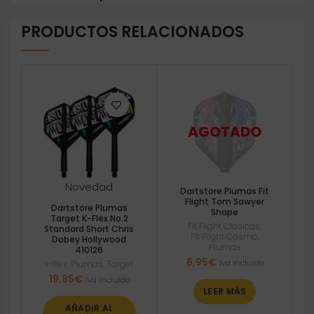
PRODUCTOS RELACIONADOS
Novedad
Dartstore Plumas Fit
Flight Tom Sawyer
Dartstore Plumas
Shape
Target K-Flex No.2
Fit Flight Clasicas
,
Standard Short Chris
Fit Flight Cosmo
,
Dobey Hollywood
Plumas
410126
6,95
€
Iva incluido
k-flex
,
Plumas
,
Target
19,85
€
Iva incluido
LEER MÁS
AÑADIR AL