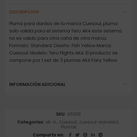
DESCRIPCIÓN
Pluma para dardos de la marca Cuesoul, pluma
solo valida para el sistema Tero AK4 este sistema
no es valido para otra caña de otra marca.
Formato: Standard. Diseño: Fish Yellow Marca:
Cuesoul. Modelo: Tero Flights AK4. El producto se
compone por 1 set de 3 plumas AK4 Fairy Yellow
INFORMACIÓN ADICIONAL
SKU:
49268
Categorías:
ak-4
,
Cuesoul
,
cuesoul-standard
,
Plumas
Compartir en