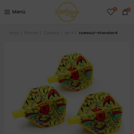
0
0
Menú
Inicio
Plumas
Cuesoul
ak-4
cuesoul-standard