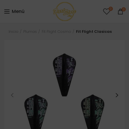
0
0
Menú
Inicio
Plumas
Fit Flight Cosmo
Fit Flight Clasicas