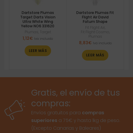
Dartstore Plumas
Dartstore Plumas Fit
Target Darts Vision
Flight Air David
Ultra White Wing
Fatum Shape
Yellow NO6 331620
Fit Flight Air
,
Plumas
,
Target
Fit Flight Cosmo
,
Plumas
1,12
€
Iva incluido
8,83
€
Iva incluido
LEER MÁS
LEER MÁS
Gratis, el envío de tus
compras:
Envíos gratuitos para
compras
superiores
a 75€ y hasta 1kg de peso.
(Excepto Canarias y Baleares)