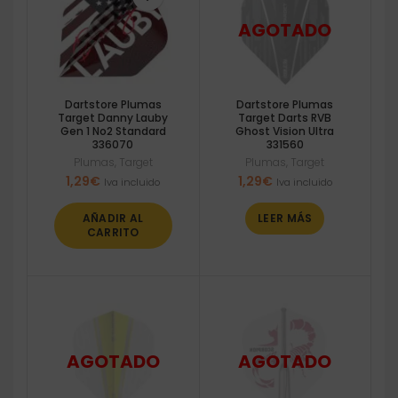
Dartstore Plumas
Dartstore Plumas
Target Danny Lauby
Target Darts RVB
Gen 1 No2 Standard
Ghost Vision Ultra
336070
331560
Plumas
,
Target
Plumas
,
Target
1,29
€
1,29
€
Iva incluido
Iva incluido
AÑADIR AL
LEER MÁS
CARRITO