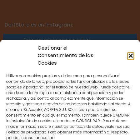
DartStore.es en Instagram:
Error validating access token:
Sessions for the user are not allowed
Gestionar el
because the user is not a confirmed
Consentimiento de las
user.
Cookies
Utilizamos cookies propias y de terceros para personalizar el
contenido de la web, proporcionarles funcionalidades a las redes
sociales y para analizar el tráfico de nuestra web. Puede aceptar el
uso de esta tecnología o administrar su configuración y poder
CONTACTO
rechazarla, y así controlar completamente qué información se
recopila y gestiona a través de los botones habilitados al efecto. Al
clicar en "Sí, Acepto", ACEPTA SU USO, si bien podrá retirar su
MENÚ PRINCIPAL
consentimiento en cualquier momento. También puede CAMBIAR
la instalación de cookies clicando en CONFIGURAR. Para obtener
más información sobre nuestras políticas de datos, visite nuestra
Política de privacidad. Para obtener más información al respecto,
MI CUENTA
puedes consultar nuestra