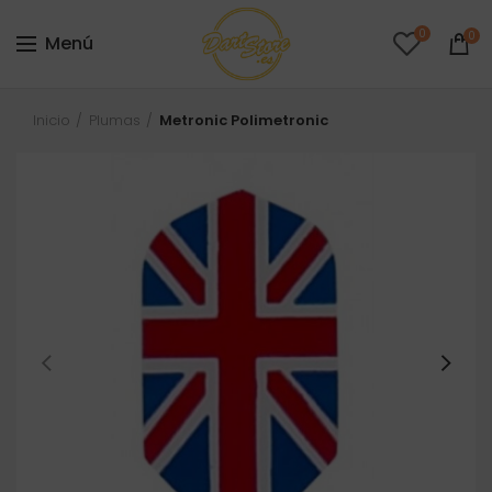
0
0
Menú
Inicio
Plumas
Metronic Polimetronic