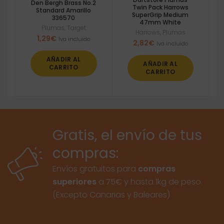
Den Bergh Brass No.2
Twin Pack Harrows
Standard Amarillo
SuperGrip Medium
336570
47mm White
Plumas
,
Target
Harrows
,
Plumas
1,29
€
Iva incluido
2,82
€
Iva incluido
AÑADIR AL
AÑADIR AL
CARRITO
CARRITO
Gratis, el envío de tus
compras:
Envíos gratuitos para
compras
superiores
a 75€ y hasta 1kg de peso.
(Excepto Canarias y Baleares)