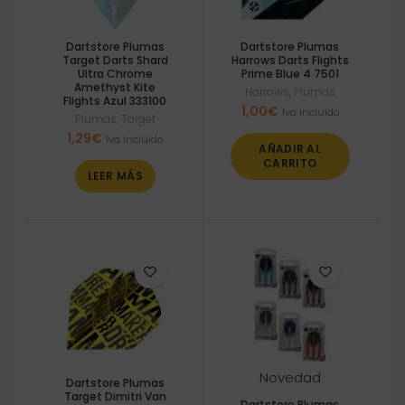
Dartstore Plumas
Dartstore Plumas
Target Darts Shard
Harrows Darts Flights
Ultra Chrome
Prime Blue 4 7501
Amethyst Kite
Harrows
,
Plumas
Flights Azul 333100
1,00
€
Iva incluido
Plumas
,
Target
1,29
€
Iva incluido
AÑADIR AL
CARRITO
LEER MÁS
Novedad
Dartstore Plumas
Target Dimitri Van
Dartstore Plumas