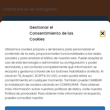
DartStore.es en Instagram:
Error validating access token:
Sessions for the user are not allowed
Gestionar el
because the user is not a confirmed
Consentimiento de las
user.
Cookies
Utilizamos cookies propias y de terceros para personalizar el
contenido de la web, proporcionarles funcionalidades a las redes
sociales y para analizar el tráfico de nuestra web. Puede aceptar el
uso de esta tecnología o administrar su configuración y poder
CONTACTO
rechazarla, y así controlar completamente qué información se
recopila y gestiona a través de los botones habilitados al efecto. Al
clicar en "Sí, Acepto", ACEPTA SU USO, si bien podrá retirar su
MENÚ PRINCIPAL
consentimiento en cualquier momento. También puede CAMBIAR
la instalación de cookies clicando en CONFIGURAR. Para obtener
más información sobre nuestras políticas de datos, visite nuestra
Política de privacidad. Para obtener más información al respecto,
MI CUENTA
puedes consultar nuestra
DOCUMENTACIÓN