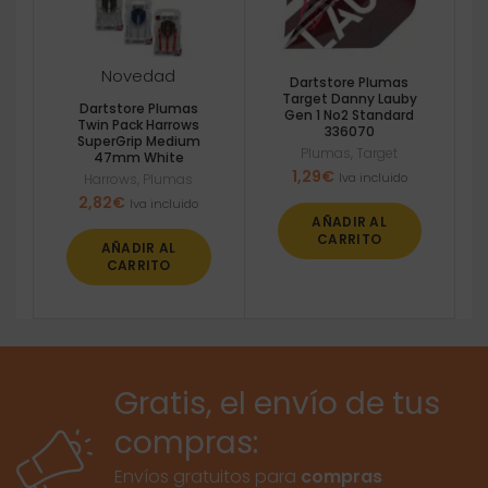
Novedad
Dartstore Plumas
Target Danny Lauby
Dartstore Plumas
Gen 1 No2 Standard
Twin Pack Harrows
336070
SuperGrip Medium
Plumas
,
Target
47mm White
1,29
€
Iva incluido
Harrows
,
Plumas
2,82
€
Iva incluido
AÑADIR AL
CARRITO
AÑADIR AL
CARRITO
Gratis, el envío de tus
compras:
Envíos gratuitos para
compras