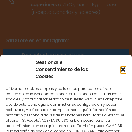
superiores
a 75€ y hasta 1kg de peso.
(Excepto Canarias y Baleares)
DartStore.es en Instagram:
Error validating access token:
Sessions for the user are not allowed
Gestionar el
because the user is not a confirmed
Consentimiento de las
user.
Cookies
Utilizamos cookies propias y de terceros para personalizar el
contenido de la web, proporcionarles funcionalidades a las redes
sociales y para analizar el tráfico de nuestra web. Puede aceptar el
uso de esta tecnología o administrar su configuración y poder
CONTACTO
rechazarla, y así controlar completamente qué información se
recopila y gestiona a través de los botones habilitados al efecto. Al
clicar en "Sí, Acepto", ACEPTA SU USO, si bien podrá retirar su
MENÚ PRINCIPAL
consentimiento en cualquier momento. También puede CAMBIAR
la instalación de cookies clicando en CONFIGURAR. Para obtener