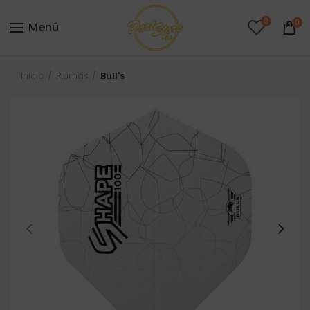
0
0
Menú
Inicio
Plumas
Bull's