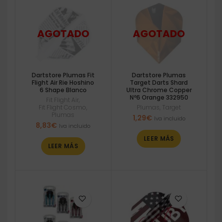
Dartstore Plumas Fit
Dartstore Plumas
Flight Air Rie Hoshino
Target Darts Shard
6 Shape Blanco
Ultra Chrome Copper
Nº6 Orange 332950
Fit Flight Air
,
Fit Flight Cosmo
,
Plumas
,
Target
Plumas
1,29
€
Iva incluido
8,83
€
Iva incluido
LEER MÁS
LEER MÁS