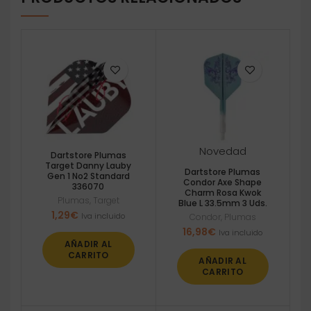
Novedad
Dartstore Plumas
Target Danny Lauby
Dartstore Plumas
Gen 1 No2 Standard
Condor Axe Shape
336070
Charm Rosa Kwok
Plumas
,
Target
Blue L 33.5mm 3 Uds.
1,29
€
Iva incluido
Condor
,
Plumas
16,98
€
Iva incluido
AÑADIR AL
CARRITO
AÑADIR AL
CARRITO