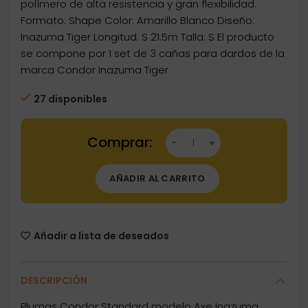
polímero de alta resistencia y gran flexibilidad.
Formato: Shape Color: Amarillo Blanco Diseño:
Inazuma Tiger Longitud: S 21.5m Talla: S El producto
se compone por 1 set de 3 cañas para dardos de la
marca Condor Inazuma Tiger
27 disponibles
Dartstore Plumas Condor Axe Inazuma Tiger S
AÑADIR AL CARRITO
Añadir a lista de deseados
DESCRIPCIÓN
Plumas Condor Standard modelo Axe Inazuma