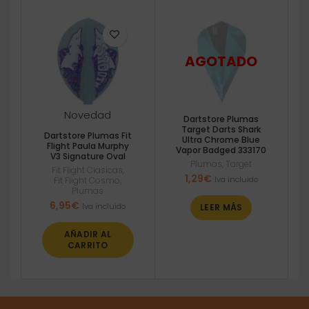
Novedad
Dartstore Plumas
Target Darts Shark
Dartstore Plumas Fit
Ultra Chrome Blue
Flight Paula Murphy
Vapor Badged 333170
V3 Signature Oval
Plumas
,
Target
Fit Flight Clasicas
,
1,29
€
Iva incluido
Fit Flight Cosmo
,
Plumas
6,95
€
Iva incluido
LEER MÁS
AÑADIR AL
CARRITO