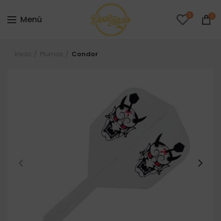
0
0
Menú
Inicio
Plumas
Condor