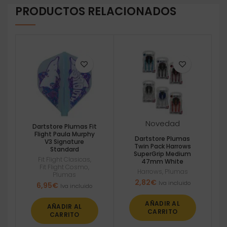
PRODUCTOS RELACIONADOS
Novedad
Dartstore Plumas Fit
Flight Paula Murphy
Dartstore Plumas
V3 Signature
Twin Pack Harrows
Standard
SuperGrip Medium
Fit Flight Clasicas
,
47mm White
Fit Flight Cosmo
,
Harrows
,
Plumas
Plumas
2,82
€
Iva incluido
6,95
€
Iva incluido
AÑADIR AL
AÑADIR AL
CARRITO
CARRITO