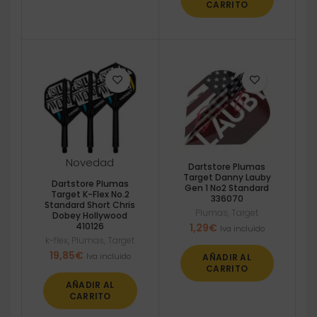
CARRITO
Novedad
Dartstore Plumas
Target Danny Lauby
Dartstore Plumas
Gen 1 No2 Standard
Target K-Flex No.2
336070
Standard Short Chris
Plumas
,
Target
Dobey Hollywood
410126
1,29
€
Iva incluido
k-flex
,
Plumas
,
Target
19,85
€
Iva incluido
AÑADIR AL
CARRITO
AÑADIR AL
CARRITO