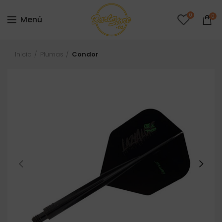
0
0
Menú
Inicio
Plumas
Condor