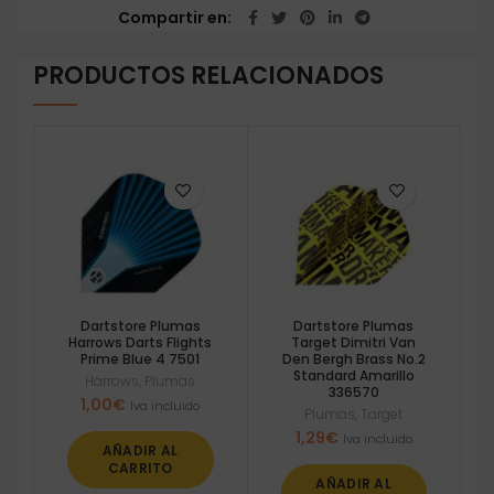
Compartir en
PRODUCTOS RELACIONADOS
Dartstore Plumas
Dartstore Plumas
Harrows Darts Flights
Target Dimitri Van
Prime Blue 4 7501
Den Bergh Brass No.2
Standard Amarillo
Harrows
,
Plumas
336570
1,00
€
Iva incluido
Plumas
,
Target
1,29
€
Iva incluido
AÑADIR AL
CARRITO
AÑADIR AL