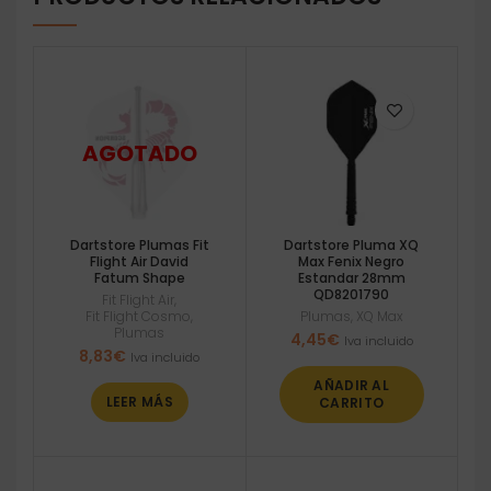
Dartstore Plumas Fit
Dartstore Pluma XQ
Flight Air David
Max Fenix Negro
Fatum Shape
Estandar 28mm
QD8201790
Fit Flight Air
,
Fit Flight Cosmo
,
Plumas
,
XQ Max
Plumas
4,45
€
Iva incluido
8,83
€
Iva incluido
AÑADIR AL
LEER MÁS
CARRITO