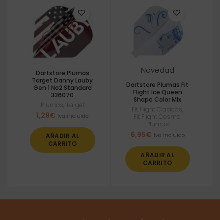
Novedad
Dartstore Plumas
Target Danny Lauby
Dartstore Plumas Fit
Gen 1 No2 Standard
Flight Ice Queen
336070
Shape Color Mix
Plumas
,
Target
Fit Flight Clasicas
,
1,29
€
Iva incluido
Fit Flight Cosmo
,
Plumas
6,95
€
Iva incluido
AÑADIR AL
CARRITO
AÑADIR AL
CARRITO