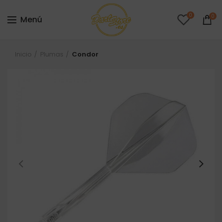
0
0
Menú
Inicio
Plumas
Condor