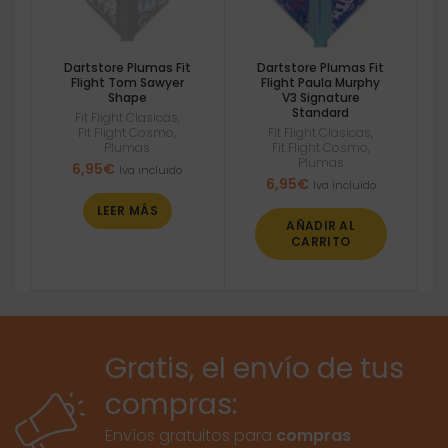
Dartstore Plumas Fit
Dartstore Plumas Fit
Flight Tom Sawyer
Flight Paula Murphy
Shape
V3 Signature
Standard
Fit Flight Clasicas
,
Fit Flight Cosmo
,
Fit Flight Clasicas
,
Plumas
Fit Flight Cosmo
,
Plumas
6,95
€
Iva incluido
6,95
€
Iva incluido
LEER MÁS
AÑADIR AL
CARRITO
Gratis, el envío de tus
compras:
Envíos gratuitos para
compras