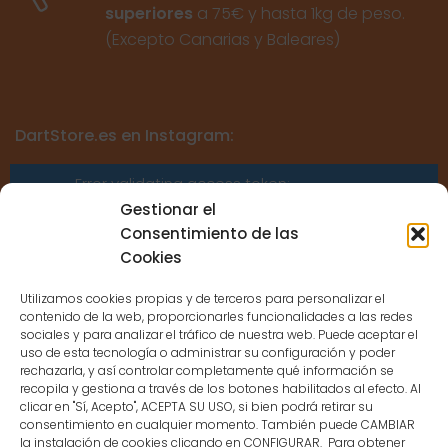
superiores
a 75€ y hasta 1kg de peso.
(Excepto Canarias y Baleares)
DartStore.es en Instagram:
Error validating access token:
Sessions for the user are not allowed
Gestionar el
because the user is not a confirmed
Consentimiento de las
user.
Cookies
Utilizamos cookies propias y de terceros para personalizar el
contenido de la web, proporcionarles funcionalidades a las redes
sociales y para analizar el tráfico de nuestra web. Puede aceptar el
uso de esta tecnología o administrar su configuración y poder
CONTACTO
rechazarla, y así controlar completamente qué información se
recopila y gestiona a través de los botones habilitados al efecto. Al
clicar en "Sí, Acepto", ACEPTA SU USO, si bien podrá retirar su
MENÚ PRINCIPAL
consentimiento en cualquier momento. También puede CAMBIAR
la instalación de cookies clicando en CONFIGURAR. Para obtener