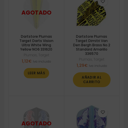
Dartstore Plumas
Dartstore Plumas
Target Darts Vision
Target Dimitri Van
Ultra White Wing
Den Bergh Brass No.2
Yellow NO6 331620
Standard Amarillo
336570
Plumas
,
Target
Plumas
,
Target
1,12
€
Iva incluido
1,29
€
Iva incluido
LEER MÁS
AÑADIR AL
CARRITO