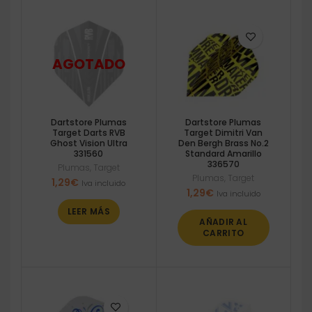
Dartstore Plumas
Dartstore Plumas
Target Darts RVB
Target Dimitri Van
Ghost Vision Ultra
Den Bergh Brass No.2
331560
Standard Amarillo
336570
Plumas
,
Target
Plumas
,
Target
1,29
€
Iva incluido
1,29
€
Iva incluido
LEER MÁS
AÑADIR AL
CARRITO