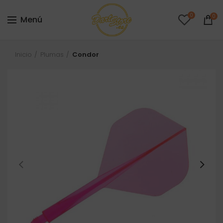
0
0
Menú
Inicio
Plumas
Condor