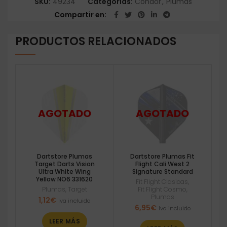
SKU:
49234
Categorías:
Condor
,
Plumas
Compartir en
PRODUCTOS RELACIONADOS
Dartstore Plumas
Dartstore Plumas Fit
Target Darts Vision
Flight Cali West 2
Ultra White Wing
Signature Standard
Yellow NO6 331620
Fit Flight Clasicas
,
Plumas
,
Target
Fit Flight Cosmo
,
Plumas
1,12
€
Iva incluido
6,95
€
Iva incluido
LEER MÁS