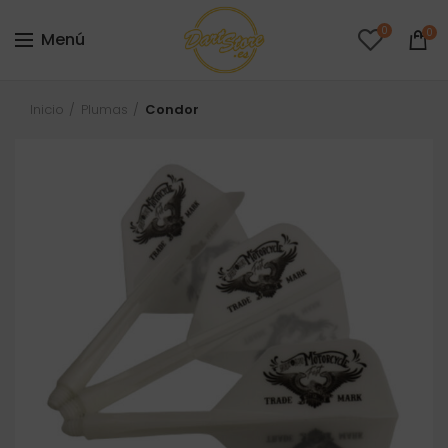
0
0
Menú
Inicio
Plumas
Condor