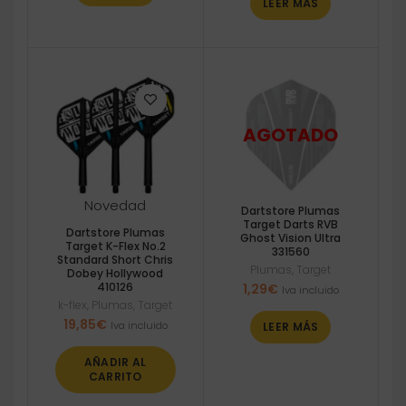
LEER MÁS
Novedad
Dartstore Plumas
Target Darts RVB
Dartstore Plumas
Ghost Vision Ultra
Target K-Flex No.2
331560
Standard Short Chris
Plumas
,
Target
Dobey Hollywood
410126
1,29
€
Iva incluido
k-flex
,
Plumas
,
Target
19,85
€
Iva incluido
LEER MÁS
AÑADIR AL
CARRITO