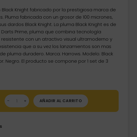
lack Knight fabricado por la prestigiosa marca de
s. Pluma fabricada con un grosor de 100 micrones,
us dardos Black Knight. La pluma Black Knight es de
 Darts Prime, pluma que combina tecnología
resistente con un atractivo visual ultramoderno y
esistencia que a su vez los lanzamientos son mas
de pluma duradero. Marca: Harrows. Modelo: Black
lor: Negro. El producto se compone por 1 set de 3
mas Harrows Darts Prime Black Knight 7750 FB7550 cantidad
AÑADIR AL CARRITO
s