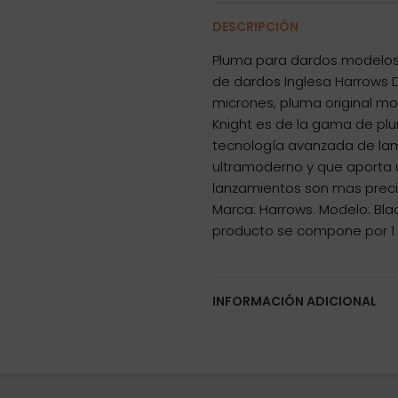
DESCRIPCIÓN
Pluma para dardos modelos B
de dardos Inglesa Harrows D
micrones, pluma original mo
Knight es de la gama de pl
tecnología avanzada de lami
ultramoderno y que aporta u
lanzamientos son mas preci
Marca: Harrows. Modelo: Black
producto se compone por 1 s
INFORMACIÓN ADICIONAL