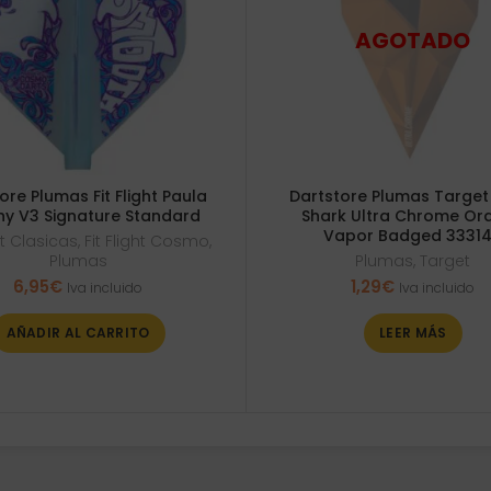
ore Plumas Fit Flight Paula
Dartstore Plumas Target
y V3 Signature Standard
Shark Ultra Chrome Or
Vapor Badged 3331
ght Clasicas
,
Fit Flight Cosmo
,
Plumas
Plumas
,
Target
6,95
€
1,29
€
Iva incluido
Iva incluido
AÑADIR AL CARRITO
LEER MÁS