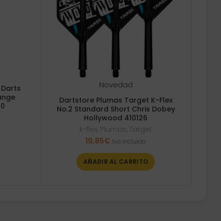
Novedad
 Darts
ange
Dartstore Plumas Target K-Flex
40
No.2 Standard Short Chris Dobey
Hollywood 410126
k-flex
,
Plumas
,
Target
19,85
€
Iva incluido
AÑADIR AL CARRITO