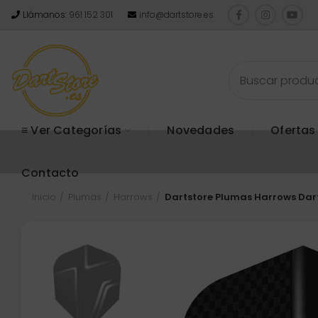
Llámanos:
961 152 301
info@dartstore.es
≡ Ver Categorías
Novedades
Ofertas
Contacto
Inicio
Plumas
Harrows
Dartstore Plumas Harrows Dart