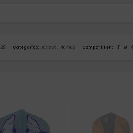
628
Categorías:
Harrows
,
Plumas
Compartir en