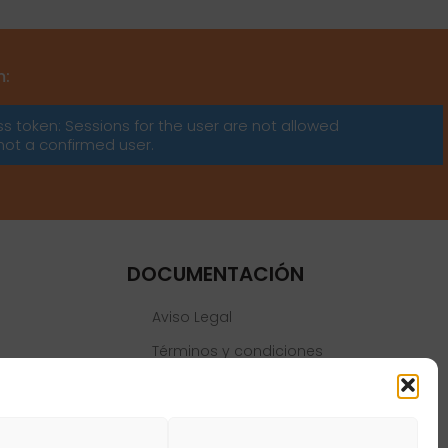
m:
ss token: Sessions for the user are not allowed
not a confirmed user.
DOCUMENTACIÓN
Aviso Legal
Términos y condiciones
Política de privacidad
Política de cookies