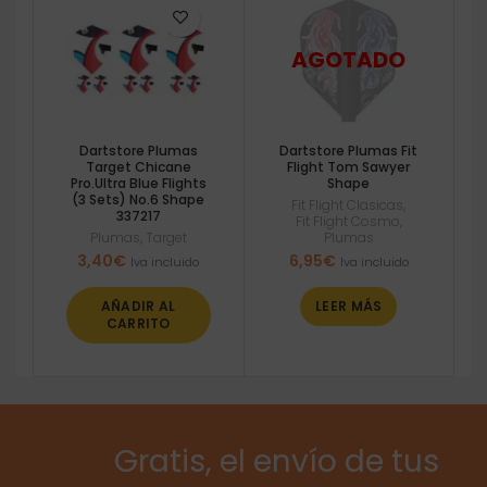
Dartstore Plumas
Dartstore Plumas Fit
Target Chicane
Flight Tom Sawyer
Pro.Ultra Blue Flights
Shape
(3 Sets) No.6 Shape
Fit Flight Clasicas
,
337217
Fit Flight Cosmo
,
Plumas
,
Target
Plumas
3,40
€
6,95
€
Iva incluido
Iva incluido
AÑADIR AL
LEER MÁS
CARRITO
Gratis, el envío de tus