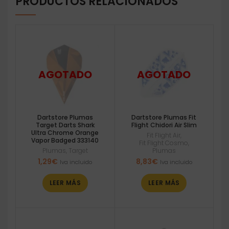
PRODUCTOS RELACIONADOS
Dartstore Plumas
Dartstore Plumas Fit
Target Darts Shark
Flight Chidori Air Slim
Ultra Chrome Orange
Fit Flight Air
,
Vapor Badged 333140
Fit Flight Cosmo
,
Plumas
,
Target
Plumas
1,29
€
8,83
€
Iva incluido
Iva incluido
LEER MÁS
LEER MÁS