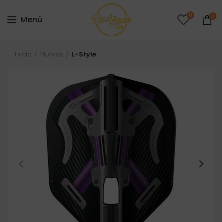
0
0
Menú
Inicio
Plumas
L-Style