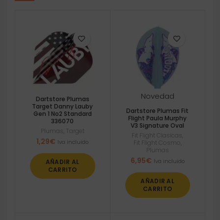
Novedad
Dartstore Plumas
Target Danny Lauby
Dartstore Plumas Fit
Gen 1 No2 Standard
Flight Paula Murphy
336070
V3 Signature Oval
Plumas
,
Target
Fit Flight Clasicas
,
1,29
€
Iva incluido
Fit Flight Cosmo
,
Plumas
6,95
€
Iva incluido
AÑADIR AL
CARRITO
AÑADIR AL
CARRITO