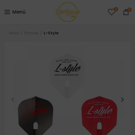
0
0
Menú
Inicio
Plumas
L-Style