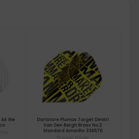
 Air Rie
Dartstore Plumas Target Dimitri
nco
Van Den Bergh Brass No.2
Standard Amarillo 336570
osmo
,
Plumas
,
Target