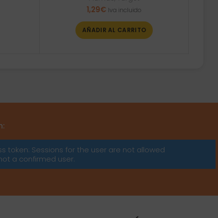
1,29
€
Iva incluido
AÑADIR AL CARRITO
m:
ss token: Sessions for the user are not allowed
not a confirmed user.