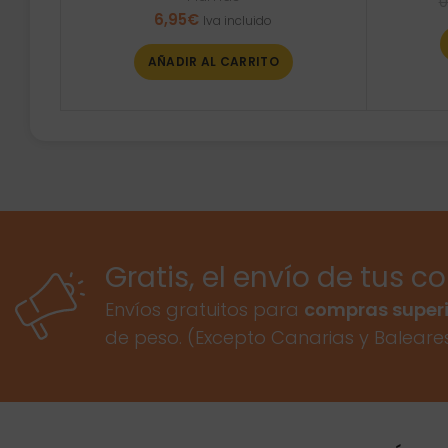
0
6,95
€
Iva incluido
AÑADIR AL CARRITO
Gratis, el envío de tus c
Envíos gratuitos para
compras superi
de peso. (Excepto Canarias y Baleare