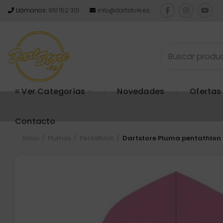
Llámanos:
961 152 301
info@dartstore.es
≡ Ver Categorías
Novedades
Ofertas
Contacto
Inicio
Plumas
Pentathlon
Dartstore Pluma pentathlon 