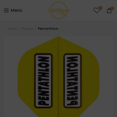
0
0
Menú
Inicio
Plumas
Pentathlon