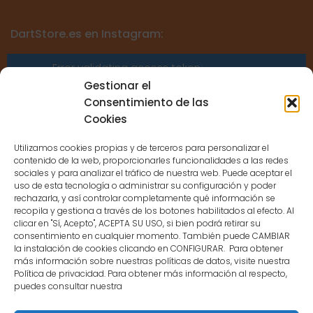
DartStore.es en Instagram:
Error validating access token:
Sessions for the user are not allowed
Gestionar el
because the user is not a confirmed
Consentimiento de las
user.
Cookies
Utilizamos cookies propias y de terceros para personalizar el
contenido de la web, proporcionarles funcionalidades a las redes
sociales y para analizar el tráfico de nuestra web. Puede aceptar el
uso de esta tecnología o administrar su configuración y poder
CONTACTO
rechazarla, y así controlar completamente qué información se
recopila y gestiona a través de los botones habilitados al efecto. Al
clicar en "Sí, Acepto", ACEPTA SU USO, si bien podrá retirar su
MENÚ PRINCIPAL
consentimiento en cualquier momento. También puede CAMBIAR
la instalación de cookies clicando en CONFIGURAR. Para obtener
más información sobre nuestras políticas de datos, visite nuestra
Política de privacidad. Para obtener más información al respecto,
MI CUENTA
puedes consultar nuestra