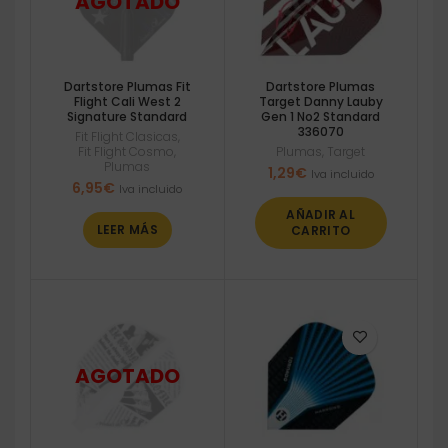
Dartstore Plumas Fit
Dartstore Plumas
Flight Cali West 2
Target Danny Lauby
Signature Standard
Gen 1 No2 Standard
336070
Fit Flight Clasicas
,
Fit Flight Cosmo
,
Plumas
,
Target
Plumas
1,29
€
Iva incluido
6,95
€
Iva incluido
AÑADIR AL
LEER MÁS
CARRITO