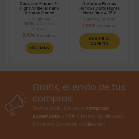
Dartstore Plumas Fit
Dartstore Plumas
Flight Air Rie Hoshino
Harrows Darts Flights
6 Shape Blanco
Prime Blue 4 7501
Fit Flight Air
,
Harrows
,
Plumas
Fit Flight Cosmo
,
1,00
€
Iva incluido
Plumas
8,83
€
Iva incluido
AÑADIR AL
CARRITO
LEER MÁS
Gratis, el envío de tus
compras:
Envíos gratuitos para
compras
superiores
a 75€ y hasta 1kg de peso.
(Excepto Canarias y Baleares)