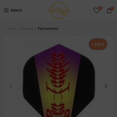
0
0
Menú
Inicio
Plumas
Pentathlon
-25%