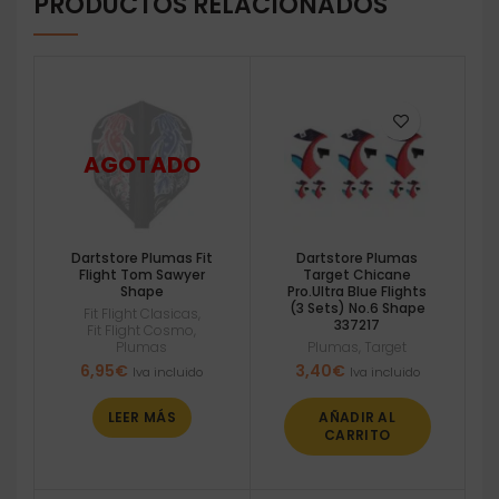
PRODUCTOS RELACIONADOS
Dartstore Plumas Fit
Dartstore Plumas
Flight Tom Sawyer
Target Chicane
Shape
Pro.Ultra Blue Flights
(3 Sets) No.6 Shape
Fit Flight Clasicas
,
337217
Fit Flight Cosmo
,
Plumas
Plumas
,
Target
6,95
€
3,40
€
Iva incluido
Iva incluido
LEER MÁS
AÑADIR AL
CARRITO