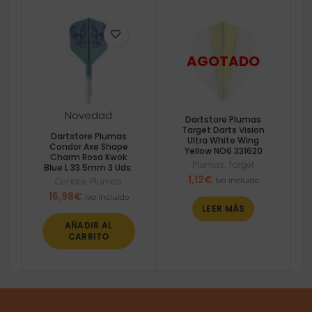
Novedad
Dartstore Plumas
Target Darts Vision
Dartstore Plumas
Ultra White Wing
Condor Axe Shape
Yellow NO6 331620
Charm Rosa Kwok
Plumas
,
Target
Blue L 33.5mm 3 Uds.
1,12
€
Iva incluido
Condor
,
Plumas
16,98
€
Iva incluido
LEER MÁS
AÑADIR AL
CARRITO