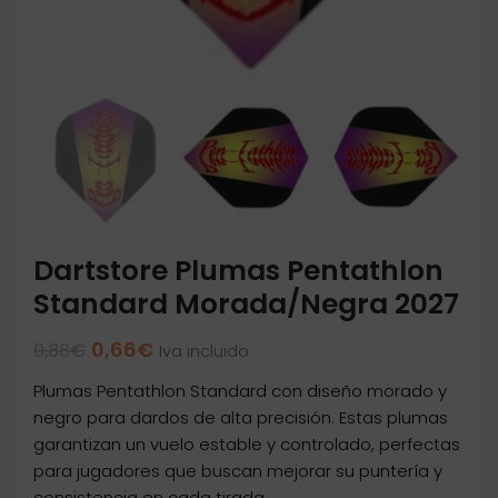
Dartstore Plumas Pentathlon
Standard Morada/Negra 2027
El
El
0,66
€
0,88
€
Iva incluido
precio
precio
Plumas Pentathlon Standard con diseño morado y
original
actual
era:
es:
negro para dardos de alta precisión. Estas plumas
0,88€.
0,66€.
garantizan un vuelo estable y controlado, perfectas
para jugadores que buscan mejorar su puntería y
consistencia en cada tirada.