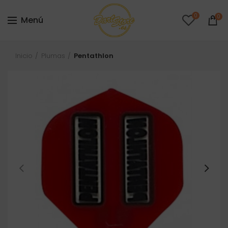
0
0
Menú
Inicio
Plumas
Pentathlon