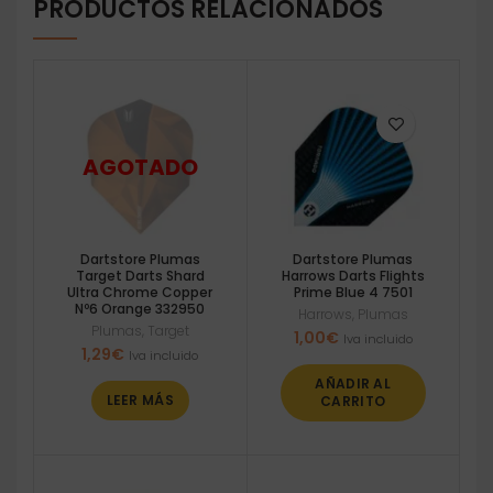
PRODUCTOS RELACIONADOS
Dartstore Plumas
Dartstore Plumas
Target Darts Shard
Harrows Darts Flights
Ultra Chrome Copper
Prime Blue 4 7501
Nº6 Orange 332950
Harrows
,
Plumas
Plumas
,
Target
1,00
€
Iva incluido
1,29
€
Iva incluido
AÑADIR AL
LEER MÁS
CARRITO