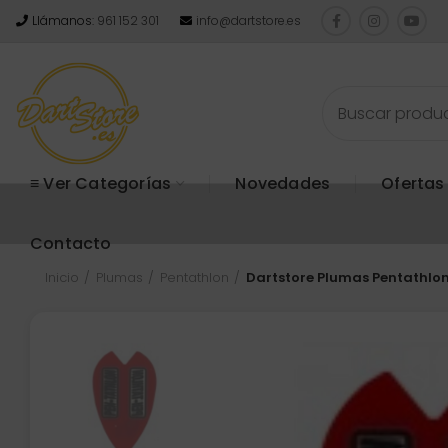
Llámanos:
961 152 301
info@dartstore.es
≡ Ver Categorías
Novedades
Ofertas
Contacto
Inicio
Plumas
Pentathlon
Dartstore Plumas Pentathlon