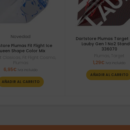
Novedad
Dartstore Plumas Target
Lauby Gen 1 No2 Stan
tore Plumas Fit Flight Ice
336070
ueen Shape Color Mix
Plumas
,
Target
ght Clasicas
,
Fit Flight Cosmo
,
1,29
€
Plumas
Iva incluido
6,95
€
Iva incluido
AÑADIR AL CARRITO
AÑADIR AL CARRITO