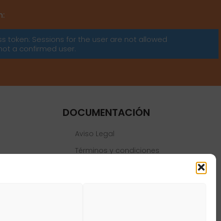
m:
ss token: Sessions for the user are not allowed
not a confirmed user.
DOCUMENTACIÓN
Aviso Legal
Términos y condiciones
Política de privacidad
Política de cookies