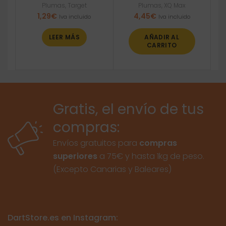
Plumas
,
Target
Plumas
,
XQ Max
1,29
€
4,45
€
Iva incluido
Iva incluido
LEER MÁS
AÑADIR AL
CARRITO
Gratis, el envío de tus
compras:
Envíos gratuitos para
compras
superiores
a 75€ y hasta 1kg de peso.
(Excepto Canarias y Baleares)
DartStore.es en Instagram: