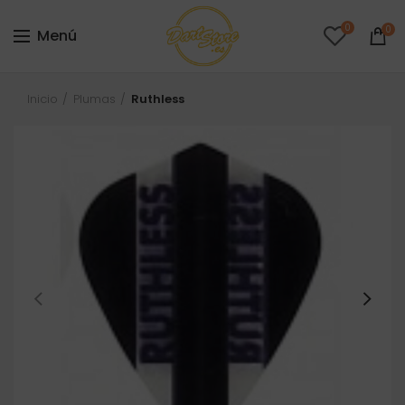
0
0
Menú
Inicio
Plumas
Ruthless