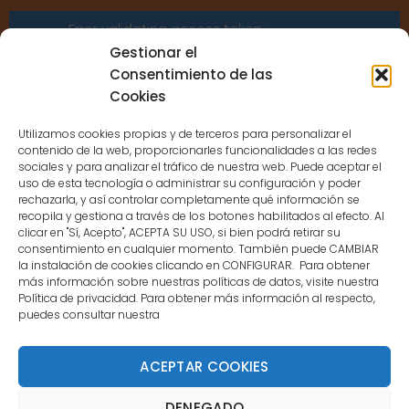
Error validating access token:
Sessions for the user are not allowed
Gestionar el
because the user is not a confirmed
Consentimiento de las
user.
Cookies
Utilizamos cookies propias y de terceros para personalizar el
contenido de la web, proporcionarles funcionalidades a las redes
sociales y para analizar el tráfico de nuestra web. Puede aceptar el
uso de esta tecnología o administrar su configuración y poder
CONTACTO
rechazarla, y así controlar completamente qué información se
recopila y gestiona a través de los botones habilitados al efecto. Al
clicar en "Sí, Acepto", ACEPTA SU USO, si bien podrá retirar su
MENÚ PRINCIPAL
consentimiento en cualquier momento. También puede CAMBIAR
la instalación de cookies clicando en CONFIGURAR. Para obtener
más información sobre nuestras políticas de datos, visite nuestra
Política de privacidad. Para obtener más información al respecto,
MI CUENTA
puedes consultar nuestra
DOCUMENTACIÓN
ACEPTAR COOKIES
DENEGADO