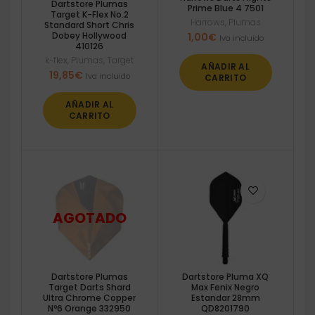
Dartstore Plumas
Prime Blue 4 7501
Target K-Flex No.2
Harrows
,
Plumas
Standard Short Chris
Dobey Hollywood
1,00
€
Iva incluido
410126
k-flex
,
Plumas
,
Target
AÑADIR AL
19,85
€
Iva incluido
CARRITO
AÑADIR AL
CARRITO
Dartstore Plumas
Dartstore Pluma XQ
Target Darts Shard
Max Fenix Negro
Ultra Chrome Copper
Estandar 28mm
Nº6 Orange 332950
QD8201790