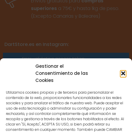
Envíos gratuitos para
compras
superiores
a 75€ y hasta 1kg de peso.
(Excepto Canarias y Baleares)
DartStore.es en Instagram:
Error validating access token:
Sessions for the user are not allowed
Gestionar el
because the user is not a confirmed
Consentimiento de las
user.
Cookies
Utilizamos cookies propias y de terceros para personalizar el
contenido de la web, proporcionarles funcionalidades a las redes
sociales y para analizar el tráfico de nuestra web. Puede aceptar el
uso de esta tecnología o administrar su configuración y poder
CONTACTO
rechazarla, y así controlar completamente qué información se
recopila y gestiona a través de los botones habilitados al efecto. Al
clicar en "Sí, Acepto", ACEPTA SU USO, si bien podrá retirar su
MENÚ PRINCIPAL
consentimiento en cualquier momento. También puede CAMBIAR