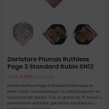
Dartstore Plumas Ruthless
Page 3 Standard Rubia SN12
El
El
0,68
€
0,76
€
Iva incluido
precio
precio
Plumas Ruthless Page 3 Standard fabricadas en
original
actual
era:
es:
Reino Unido, reconocidas por su calidad superior en
0,76€.
0,68€.
la práctica del dardos. Con un grosor de 75 micras y
presentación estándar, garantizan estabilidad y
rendimiento consistente.