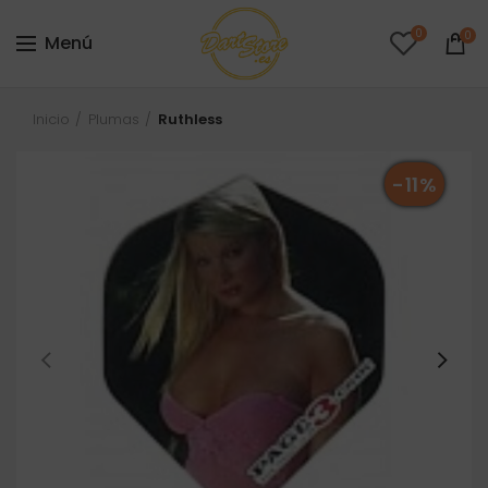
0
0
Menú
Inicio
Plumas
Ruthless
-11%