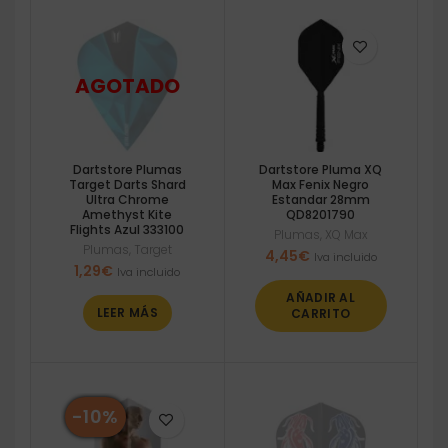
Dartstore Plumas
Dartstore Pluma XQ
Target Darts Shard
Max Fenix Negro
Ultra Chrome
Estandar 28mm
Amethyst Kite
QD8201790
Flights Azul 333100
Plumas
,
XQ Max
Plumas
,
Target
4,45
€
Iva incluido
1,29
€
Iva incluido
AÑADIR AL
LEER MÁS
CARRITO
-10%