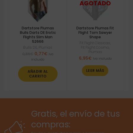
Dartstore Plumas
Dartstore Plumas Fit
Bulls Darts DE Erotic
Flight Tom Sawyer
Flights Slim Man
Shape
52666
Fit Flight Clasicas
,
Bulls DE
,
Plumas
Fit Flight Cosmo
,
Plumas
El
El
0,77
€
0,86
€
Iva
6,95
€
precio
precio
Iva incluido
incluido
original
actual
era:
es:
LEER MÁS
AÑADIR AL
0,86€.
0,77€.
CARRITO
Gratis, el envío de tus
compras: