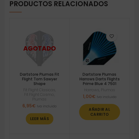
PRODUCTOS RELACIONADOS
Dartstore Plumas Fit
Dartstore Plumas
Flight Tom Sawyer
Harrows Darts Flights
Shape
Prime Blue 4 7501
Fit Flight Clasicas
,
Harrows
,
Plumas
Fit Flight Cosmo
,
1,00
€
Iva incluido
Plumas
6,95
€
Iva incluido
AÑADIR AL
CARRITO
LEER MÁS