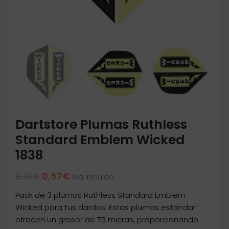
Dartstore Plumas Ruthless
Standard Emblem Wicked
1838
El
El
0,57
€
0,76
€
Iva incluido
precio
precio
Pack de 3 plumas Ruthless Standard Emblem
original
actual
era:
es:
Wicked para tus dardos. Estas plumas estándar
0,76€.
0,57€.
ofrecen un grosor de 75 micras, proporcionando