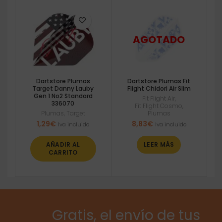
Dartstore Plumas
Dartstore Plumas Fit
Target Danny Lauby
Flight Chidori Air Slim
Gen 1 No2 Standard
Fit Flight Air
,
336070
Fit Flight Cosmo
,
Plumas
,
Target
Plumas
1,29
€
8,83
€
Iva incluido
Iva incluido
AÑADIR AL
LEER MÁS
CARRITO
Gratis, el envío de tus