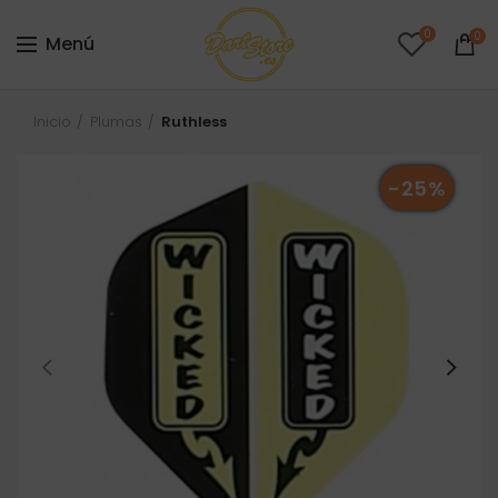
0
0
Menú
Inicio
Plumas
Ruthless
-25%