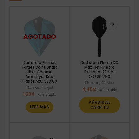
Dartstore Plumas
Dartstore Pluma XQ
Target Darts Shard
Max Fenix Negro
Ultra Chrome
Estandar 28mm
Amethyst Kite
QD8201790
Flights Azul 333100
Plumas
,
XQ Max
Plumas
,
Target
4,45
€
Iva incluido
1,29
€
Iva incluido
AÑADIR AL
LEER MÁS
CARRITO