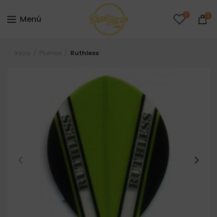
0
0
Menú
Inicio
Plumas
Ruthless