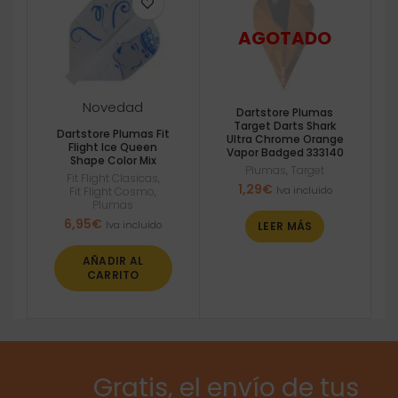
Novedad
Dartstore Plumas
Target Darts Shark
Dartstore Plumas Fit
Ultra Chrome Orange
Flight Ice Queen
Vapor Badged 333140
Shape Color Mix
Plumas
,
Target
Fit Flight Clasicas
,
1,29
€
Iva incluido
Fit Flight Cosmo
,
Plumas
6,95
€
Iva incluido
LEER MÁS
AÑADIR AL
CARRITO
Gratis, el envío de tus