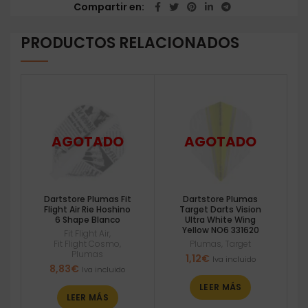
Compartir en
PRODUCTOS RELACIONADOS
Dartstore Plumas Fit
Dartstore Plumas
Flight Air Rie Hoshino
Target Darts Vision
6 Shape Blanco
Ultra White Wing
Yellow NO6 331620
Fit Flight Air
,
Fit Flight Cosmo
,
Plumas
,
Target
Plumas
1,12
€
Iva incluido
8,83
€
Iva incluido
LEER MÁS
LEER MÁS