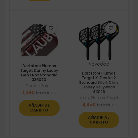
Novedad
Dartstore Plumas
Target Danny Lauby
Dartstore Plumas
Gen 1 No2 Standard
Target K-Flex No.2
336070
Standard Short Chris
Plumas
,
Target
Dobey Hollywood
410126
1,29
€
Iva incluido
k-flex
,
Plumas
,
Target
19,85
€
Iva incluido
AÑADIR AL
CARRITO
AÑADIR AL
CARRITO