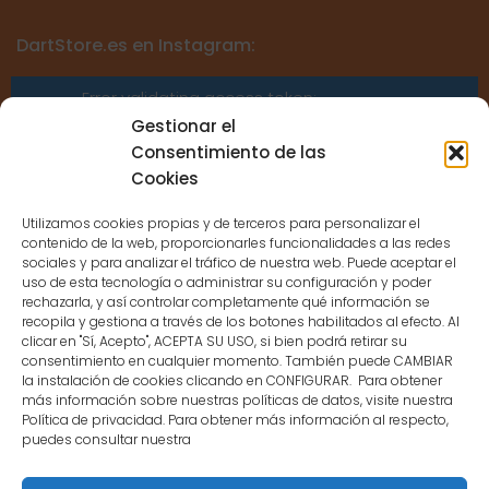
DartStore.es en Instagram:
Error validating access token:
Sessions for the user are not allowed
Gestionar el
because the user is not a confirmed
Consentimiento de las
user.
Cookies
Utilizamos cookies propias y de terceros para personalizar el
contenido de la web, proporcionarles funcionalidades a las redes
sociales y para analizar el tráfico de nuestra web. Puede aceptar el
uso de esta tecnología o administrar su configuración y poder
CONTACTO
rechazarla, y así controlar completamente qué información se
recopila y gestiona a través de los botones habilitados al efecto. Al
clicar en "Sí, Acepto", ACEPTA SU USO, si bien podrá retirar su
MENÚ PRINCIPAL
consentimiento en cualquier momento. También puede CAMBIAR
la instalación de cookies clicando en CONFIGURAR. Para obtener
más información sobre nuestras políticas de datos, visite nuestra
Política de privacidad. Para obtener más información al respecto,
MI CUENTA
puedes consultar nuestra