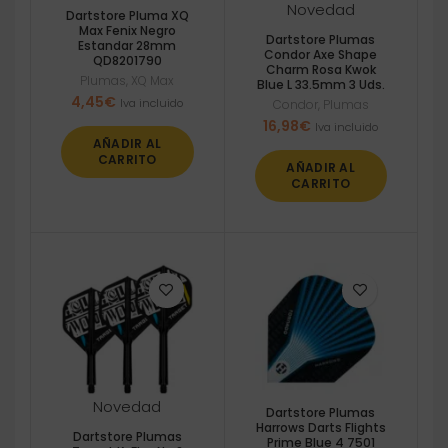
Novedad
Dartstore Pluma XQ
Max Fenix Negro
Dartstore Plumas
Estandar 28mm
Condor Axe Shape
QD8201790
Charm Rosa Kwok
Plumas
,
XQ Max
Blue L 33.5mm 3 Uds.
4,45
€
Iva incluido
Condor
,
Plumas
16,98
€
Iva incluido
AÑADIR AL
CARRITO
AÑADIR AL
CARRITO
Novedad
Dartstore Plumas
Harrows Darts Flights
Dartstore Plumas
Prime Blue 4 7501