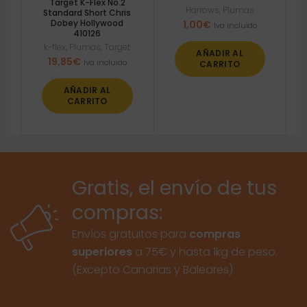
Target K-Flex No.2
Harrows
,
Plumas
Standard Short Chris
Dobey Hollywood
1,00
€
Iva incluido
410126
k-flex
,
Plumas
,
Target
AÑADIR AL
19,85
€
Iva incluido
CARRITO
AÑADIR AL
CARRITO
Gratis, el envío de tus
compras:
Envíos gratuitos para
compras
superiores
a 75€ y hasta 1kg de peso.
(Excepto Canarias y Baleares)