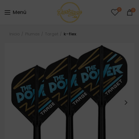
0
0
Menú
Inicio
Plumas
Target
k-flex