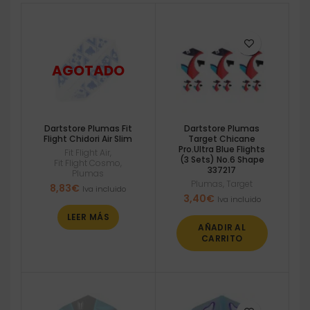
Dartstore Plumas Fit
Dartstore Plumas
Flight Chidori Air Slim
Target Chicane
Pro.Ultra Blue Flights
Fit Flight Air
,
(3 Sets) No.6 Shape
Fit Flight Cosmo
,
337217
Plumas
Plumas
,
Target
8,83
€
Iva incluido
3,40
€
Iva incluido
LEER MÁS
AÑADIR AL
CARRITO