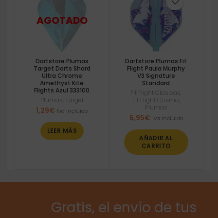
Dartstore Plumas
Dartstore Plumas Fit
Target Darts Shard
Flight Paula Murphy
Ultra Chrome
V3 Signature
Amethyst Kite
Standard
Flights Azul 333100
Fit Flight Clasicas
,
Plumas
,
Target
Fit Flight Cosmo
,
Plumas
1,29
€
Iva incluido
6,95
€
Iva incluido
LEER MÁS
AÑADIR AL
CARRITO
Gratis, el envío de tus