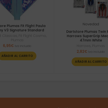
Novedad
ore Plumas Fit Flight Paula
y V3 Signature Standard
Dartstore Plumas Twin 
ght Clasicas
,
Fit Flight Cosmo
,
Harrows SuperGrip Me
Plumas
47mm White
6,95
€
Harrows
,
Plumas
Iva incluido
2,82
€
Iva incluido
AÑADIR AL CARRITO
AÑADIR AL CARRITO