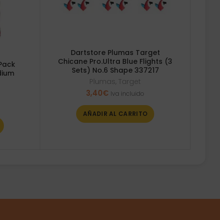
Dartstore Plumas Target
Chicane Pro.Ultra Blue Flights (3
Pack
Sets) No.6 Shape 337217
dium
Plumas
,
Target
3,40
€
Iva incluido
AÑADIR AL CARRITO