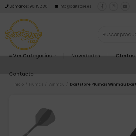
Llámanos:
961 152 301
info@dartstore.es
≡ Ver Categorías
Novedades
Ofertas
Contacto
Inicio
Plumas
Winmau
Dartstore Plumas Winmau Dart