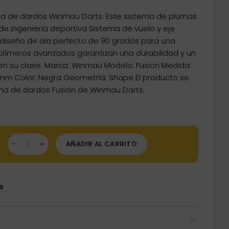
ca de dardos Winmau Darts. Este sistema de plumas
de ingeniería deportiva Sistema de vuelo y eje
diseño de ala perfecto de 90 grados para una
olímeros avanzados garantizan una durabilidad y un
s en su clase. Marca: Winmau Modelo: Fusion Medida:
mm Color: Negra Geometría: Shape El producto se
ma de dardos Fusion de Winmau Darts.
mas Winmau Darts Fusion Black Intbetween 28-70mm N6 8823. 
AÑADIR AL CARRITO
s