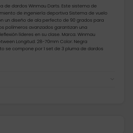
ca de dardos Winmau Darts. Este sistema de
imiento de ingeniería deportiva Sistema de vuelo
on un diseño de ala perfecto de 90 grados para
Los polímeros avanzados garantizan una
deflexión líderes en su clase. Marca: Winmau
between Longitud: 28-70mm Color: Negra
to se compone por 1 set de 3 pluma de dardos