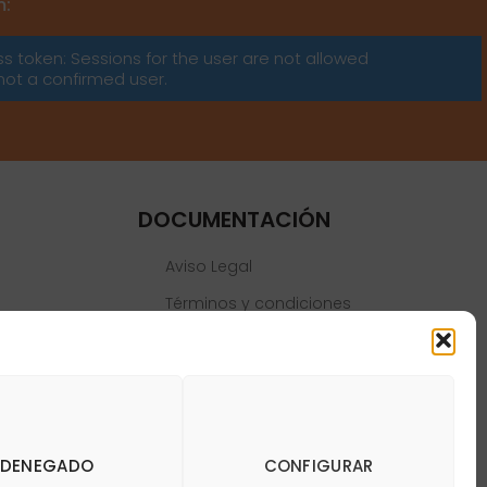
m:
ss token: Sessions for the user are not allowed
not a confirmed user.
DOCUMENTACIÓN
Aviso Legal
Términos y condiciones
Política de privacidad
Política de cookies
DENEGADO
CONFIGURAR