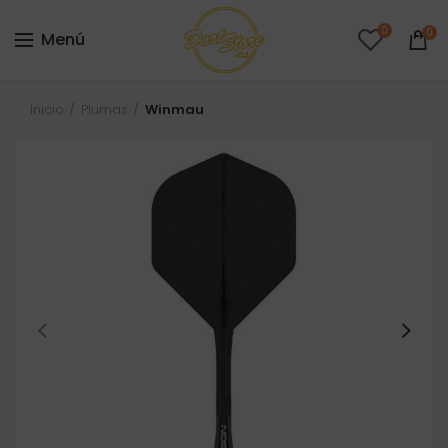
0
0
Menú
Inicio
Plumas
Winmau