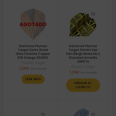
Dartstore Plumas
Dartstore Plumas
Target Darts Shard
Target Dimitri Van
Ultra Chrome Copper
Den Bergh Brass No.2
Nº6 Orange 332950
Standard Amarillo
336570
Plumas
,
Target
Plumas
,
Target
1,29
€
Iva incluido
1,29
€
Iva incluido
LEER MÁS
AÑADIR AL
CARRITO