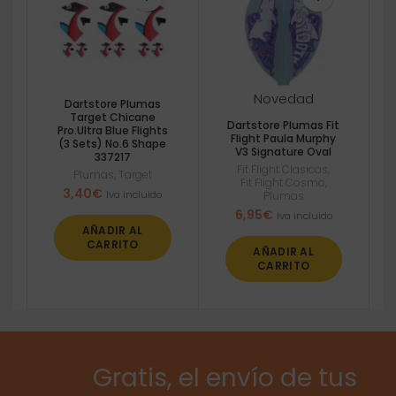
Novedad
Dartstore Plumas
Target Chicane
Dartstore Plumas Fit
Pro.Ultra Blue Flights
Flight Paula Murphy
(3 Sets) No.6 Shape
V3 Signature Oval
337217
Fit Flight Clasicas
,
Plumas
,
Target
Fit Flight Cosmo
,
3,40
€
Iva incluido
Plumas
6,95
€
Iva incluido
AÑADIR AL
CARRITO
AÑADIR AL
CARRITO
Gratis, el envío de tus