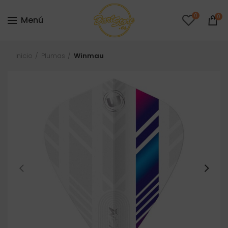
0
0
Menú
Inicio
Plumas
Winmau