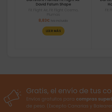
David Fatum Shape
Ho
Fit Flight Air
,
Fit Flight Cosmo
,
Fit F
Plumas
8,83
€
Iva incluido
LEER MÁS
Gratis, el envío de tus c
Envíos gratuitos para
compras superi
de peso. (Excepto Canarias y Baleare