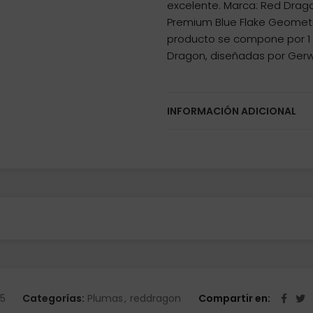
excelente. Marca: Red Drag
Premium Blue Flake Geometría
producto se compone por 1 
Dragon, diseñadas por Gerw
INFORMACIÓN ADICIONAL
5
Categorías:
Plumas
,
reddragon
Compartir en