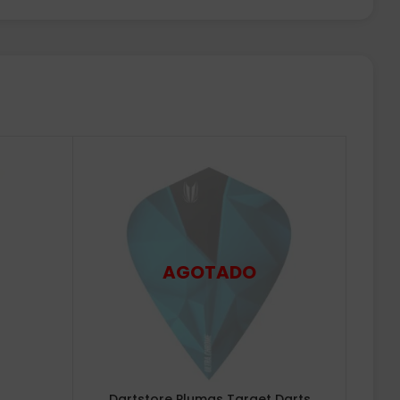
Dartstore Plumas Target Darts