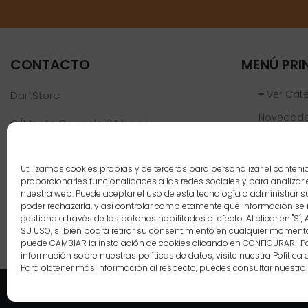
CONTACTO
MENÚ PRI
≡ Ver Cat
DartStore
Novedad
C/Monte Carmelo 34 bajo iz
46019 Valencia
Ofertas
Jugadores
Teléfono:
961 152 301
Utilizamos cookies propias y de terceros para personalizar el conteni
info@dartstore.es
proporcionarles funcionalidades a las redes sociales y para analizar e
Nosotros
nuestra web. Puede aceptar el uso de esta tecnología o administrar s
poder rechazarla, y así controlar completamente qué información se 
Blog
gestiona a través de los botones habilitados al efecto. Al clicar en "Sí,
SU USO, si bien podrá retirar su consentimiento en cualquier momen
Contacto
puede CAMBIAR la instalación de cookies clicando en CONFIGURAR. 
información sobre nuestras políticas de datos, visite nuestra Política 
Para obtener más información al respecto, puedes consultar nuestra
Copyright 2021 DartStore - 