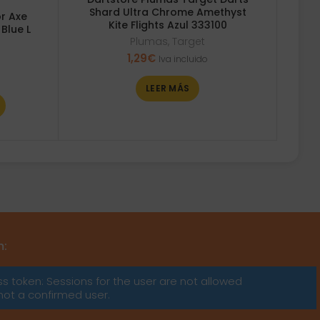
Shard Ultra Chrome Amethyst
r Axe
Kite Flights Azul 333100
Blue L
Plumas
,
Target
1,29
€
Iva incluido
LEER MÁS
m:
ss token: Sessions for the user are not allowed
not a confirmed user.