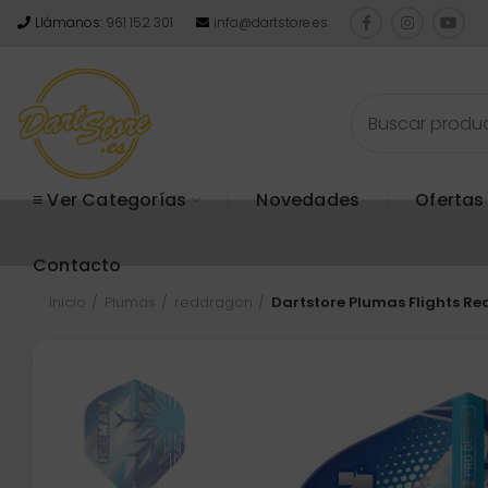
Llámanos:
961 152 301
info@dartstore.es
≡ Ver Categorías
Novedades
Ofertas
Contacto
Inicio
Plumas
reddragon
Dartstore Plumas Flights R