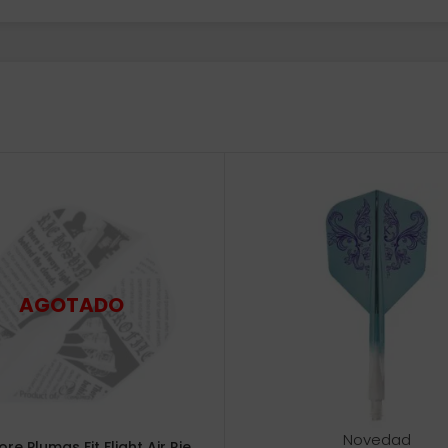
Novedad
re Plumas Fit Flight Air Rie