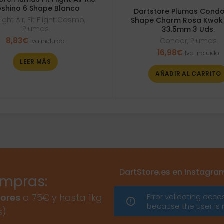
shino 6 Shape Blanco
Dartstore Plumas Condo
light Air
,
Fit Flight Cosmo
,
Shape Charm Rosa Kwok 
Plumas
33.5mm 3 Uds.
8,83
€
Condor
,
Plumas
Iva incluido
16,98
€
Iva incluido
LEER MÁS
AÑADIR AL CARRITO
DartStore.es en Instagra
ompras:
Error validating acce
ores
a 75€ y hasta 1kg
because the user is 
s)