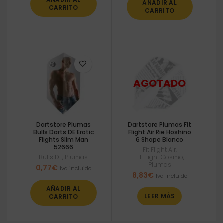
AÑADIR AL
CARRITO
CARRITO
Dartstore Plumas
Dartstore Plumas Fit
Bulls Darts DE Erotic
Flight Air Rie Hoshino
Flights Slim Man
6 Shape Blanco
52666
Fit Flight Air
,
Bulls DE
,
Plumas
Fit Flight Cosmo
,
Plumas
0,77
€
Iva incluido
8,83
€
Iva incluido
AÑADIR AL
LEER MÁS
CARRITO