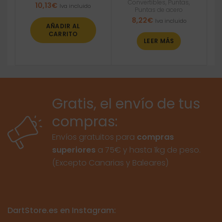
Convertibles
,
Puntas
,
10,13
€
Iva incluido
Puntas de acero
8,22
€
Iva incluido
AÑADIR AL
CARRITO
LEER MÁS
Gratis, el envío de tus
compras:
Envíos gratuitos para
compras
superiores
a 75€ y hasta 1kg de peso.
(Excepto Canarias y Baleares)
DartStore.es en Instagram: