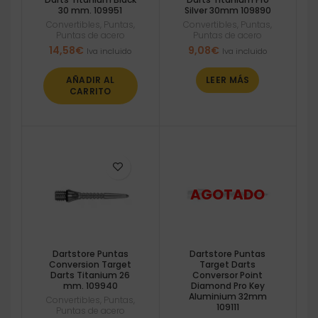
30 mm. 109951
Silver 30mm 109890
Convertibles
,
Puntas
,
Convertibles
,
Puntas
,
Puntas de acero
Puntas de acero
14,58
€
9,08
€
Iva incluido
Iva incluido
AÑADIR AL
LEER MÁS
CARRITO
Dartstore Puntas
Dartstore Puntas
Conversion Target
Target Darts
Darts Titanium 26
Conversor Point
mm. 109940
Diamond Pro Key
Aluminium 32mm
Convertibles
,
Puntas
,
109111
Puntas de acero