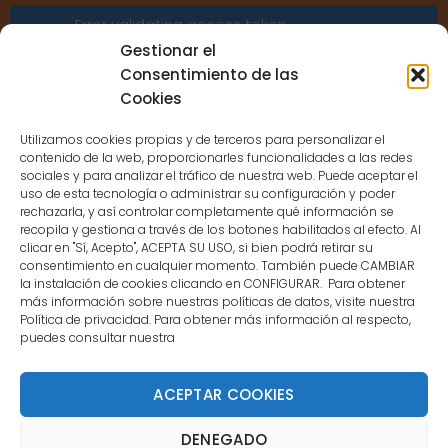
Error validating access token:
Sessions for the user are not allowed
Gestionar el
because the user is not a confirmed
Consentimiento de las
user.
Cookies
Utilizamos cookies propias y de terceros para personalizar el
contenido de la web, proporcionarles funcionalidades a las redes
sociales y para analizar el tráfico de nuestra web. Puede aceptar el
uso de esta tecnología o administrar su configuración y poder
CONTACTO
rechazarla, y así controlar completamente qué información se
recopila y gestiona a través de los botones habilitados al efecto. Al
clicar en "Sí, Acepto", ACEPTA SU USO, si bien podrá retirar su
MENÚ PRINCIPAL
consentimiento en cualquier momento. También puede CAMBIAR
la instalación de cookies clicando en CONFIGURAR. Para obtener
más información sobre nuestras políticas de datos, visite nuestra
Política de privacidad. Para obtener más información al respecto,
MI CUENTA
puedes consultar nuestra
DOCUMENTACIÓN
ACEPTAR COOKIES
DENEGADO