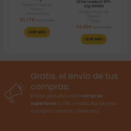
Littler Loadout 90%
Dardos Punta de
22g 190350
Plástico
Dardos Punta de
,
Hinotori Darts
Plástico
113,77
€
Iva incluido
,
Target
64,95
€
Iva incluido
LEER MÁS
LEER MÁS
Gratis, el envío de tus
compras:
Envíos gratuitos para
compras
superiores
a 75€ y hasta 1kg de peso.
(Excepto Canarias y Baleares)