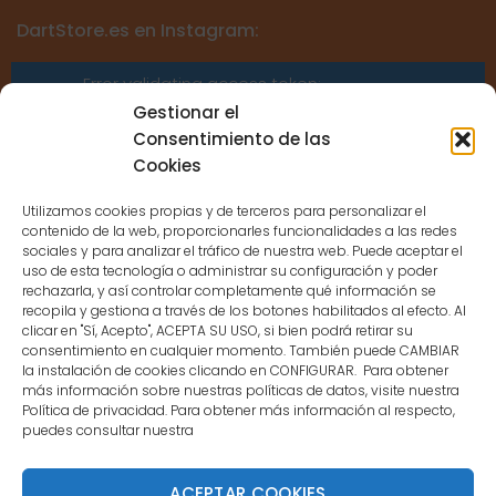
DartStore.es en Instagram:
Error validating access token:
Sessions for the user are not allowed
Gestionar el
because the user is not a confirmed
Consentimiento de las
user.
Cookies
Utilizamos cookies propias y de terceros para personalizar el
contenido de la web, proporcionarles funcionalidades a las redes
sociales y para analizar el tráfico de nuestra web. Puede aceptar el
uso de esta tecnología o administrar su configuración y poder
CONTACTO
rechazarla, y así controlar completamente qué información se
recopila y gestiona a través de los botones habilitados al efecto. Al
clicar en "Sí, Acepto", ACEPTA SU USO, si bien podrá retirar su
MENÚ PRINCIPAL
consentimiento en cualquier momento. También puede CAMBIAR
la instalación de cookies clicando en CONFIGURAR. Para obtener
más información sobre nuestras políticas de datos, visite nuestra
Política de privacidad. Para obtener más información al respecto,
MI CUENTA
puedes consultar nuestra
DOCUMENTACIÓN
ACEPTAR COOKIES