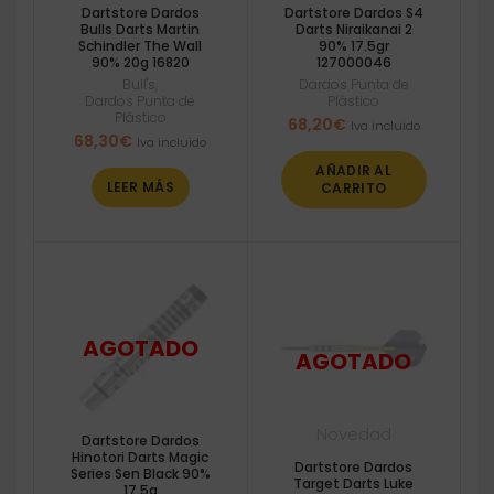
Dartstore Dardos
Dartstore Dardos S4
Bulls Darts Martin
Darts Niraikanai 2
Schindler The Wall
90% 17.5gr
90% 20g 16820
127000046
Bull's
,
Dardos Punta de
Dardos Punta de
Plástico
Plástico
68,20
€
Iva incluido
68,30
€
Iva incluido
AÑADIR AL
LEER MÁS
CARRITO
Novedad
Dartstore Dardos
Hinotori Darts Magic
Dartstore Dardos
Series Sen Black 90%
Target Darts Luke
17.5g