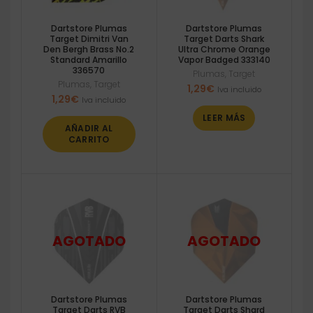
Dartstore Plumas
Dartstore Plumas
Target Dimitri Van
Target Darts Shark
Den Bergh Brass No.2
Ultra Chrome Orange
Standard Amarillo
Vapor Badged 333140
336570
Plumas
,
Target
Plumas
,
Target
1,29
€
Iva incluido
1,29
€
Iva incluido
LEER MÁS
AÑADIR AL
CARRITO
Dartstore Plumas
Dartstore Plumas
Target Darts RVB
Target Darts Shard