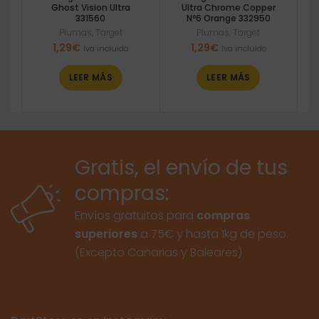
Ghost Vision Ultra
Ultra Chrome Copper
331560
Nº6 Orange 332950
Plumas
,
Target
Plumas
,
Target
1,29
€
1,29
€
Iva incluido
Iva incluido
LEER MÁS
LEER MÁS
Gratis, el envío de tus
compras:
Envíos gratuitos para
compras
superiores
a 75€ y hasta 1kg de peso.
(Excepto Canarias y Baleares)