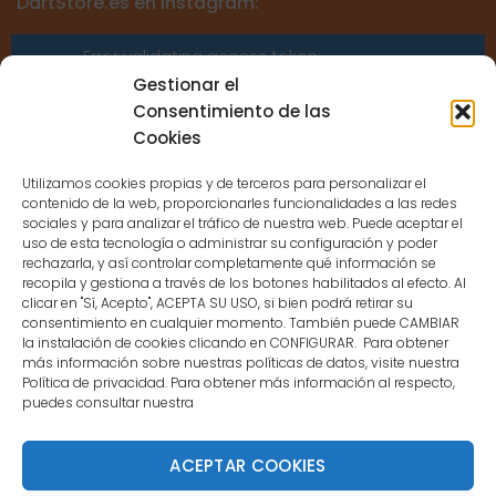
DartStore.es en Instagram:
Error validating access token:
Sessions for the user are not allowed
Gestionar el
because the user is not a confirmed
Consentimiento de las
user.
Cookies
Utilizamos cookies propias y de terceros para personalizar el
contenido de la web, proporcionarles funcionalidades a las redes
sociales y para analizar el tráfico de nuestra web. Puede aceptar el
uso de esta tecnología o administrar su configuración y poder
CONTACTO
rechazarla, y así controlar completamente qué información se
recopila y gestiona a través de los botones habilitados al efecto. Al
clicar en "Sí, Acepto", ACEPTA SU USO, si bien podrá retirar su
MENÚ PRINCIPAL
consentimiento en cualquier momento. También puede CAMBIAR
la instalación de cookies clicando en CONFIGURAR. Para obtener
más información sobre nuestras políticas de datos, visite nuestra
Política de privacidad. Para obtener más información al respecto,
MI CUENTA
puedes consultar nuestra
DOCUMENTACIÓN
ACEPTAR COOKIES