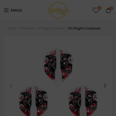
0
0
Menú
Inicio
Plumas
Fit Flight Cosmo
Fit Flight Clasicas