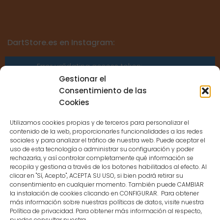
DartStore.es en Instagram:
Error validating access token:
Sessions for the user are not allowed
Gestionar el
because the user is not a confirmed
Consentimiento de las
user.
Cookies
Utilizamos cookies propias y de terceros para personalizar el
contenido de la web, proporcionarles funcionalidades a las redes
sociales y para analizar el tráfico de nuestra web. Puede aceptar el
uso de esta tecnología o administrar su configuración y poder
CONTACTO
rechazarla, y así controlar completamente qué información se
recopila y gestiona a través de los botones habilitados al efecto. Al
clicar en "Sí, Acepto", ACEPTA SU USO, si bien podrá retirar su
MENÚ PRINCIPAL
consentimiento en cualquier momento. También puede CAMBIAR
la instalación de cookies clicando en CONFIGURAR. Para obtener
más información sobre nuestras políticas de datos, visite nuestra
Política de privacidad. Para obtener más información al respecto,
MI CUENTA
puedes consultar nuestra