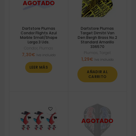
Dartstore Plumas
Dartstore Plumas
Condor Flights Azul
Target Dimitri Van
Marble Small/Shape
Den Bergh Brass No.2
Larga.3 Uds.
Standard Amarillo
336570
Condor
,
Plumas
Plumas
,
Target
7,30
€
Iva incluido
1,29
€
Iva incluido
LEER MÁS
AÑADIR AL
CARRITO