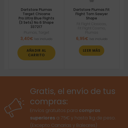
Dartstore Plumas
Dartstore Plumas Fit
Target Chicane
Flight Tom Sawyer
Pro.Ultra Blue Flights
Shape
(3 Sets) No.6 Shape
Fit Flight Clasicas
,
337217
Fit Flight Cosmo
,
Plumas
,
Target
Plumas
3,40
€
6,95
€
Iva incluido
Iva incluido
AÑADIR AL
LEER MÁS
CARRITO
Gratis, el envío de tus
compras:
Envíos gratuitos para
compras
superiores
a 75€ y hasta 1kg de peso.
(Excepto Canarias y Baleares)