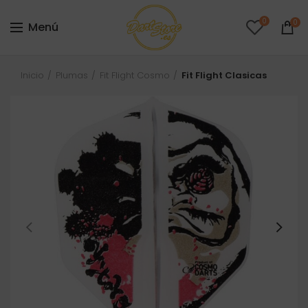
0
0
Menú
Inicio
Plumas
Fit Flight Cosmo
Fit Flight Clasicas