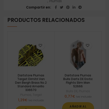
,
Plumas
Compartir en
PRODUCTOS RELACIONADOS
Dartstore Plumas
Dartstore Plumas
Target Dimitri Van
Bulls Darts DE Erotic
Den Bergh Brass No.2
Flights Slim Man
Standard Amarillo
52666
336570
Bulls DE
,
Plumas
Plumas
,
Target
0,77
€
Iva incluido
1,29
€
Iva incluido
AÑADIR AL