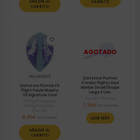
AÑADIR AL
CARRITO
CARRITO
Novedad
Dartstore Plumas
Condor Flights Azul
Dartstore Plumas Fit
Marble Small/Shape
Flight Paula Murphy
Larga.3 Uds.
V3 Signature Oval
Condor
,
Plumas
Fit Flight Clasicas
,
7,30
€
Iva incluido
Fit Flight Cosmo
,
Plumas
6,95
€
Iva incluido
LEER MÁS
AÑADIR AL
CARRITO