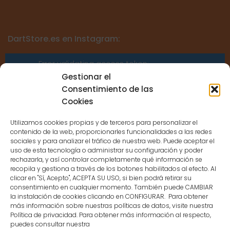
DartStore.es en Instagram:
Error validating access token:
Sessions for the user are not allowed
Gestionar el
because the user is not a confirmed
Consentimiento de las
user.
Cookies
Utilizamos cookies propias y de terceros para personalizar el
contenido de la web, proporcionarles funcionalidades a las redes
sociales y para analizar el tráfico de nuestra web. Puede aceptar el
uso de esta tecnología o administrar su configuración y poder
CONTACTO
rechazarla, y así controlar completamente qué información se
recopila y gestiona a través de los botones habilitados al efecto. Al
clicar en "Sí, Acepto", ACEPTA SU USO, si bien podrá retirar su
MENÚ PRINCIPAL
consentimiento en cualquier momento. También puede CAMBIAR
la instalación de cookies clicando en CONFIGURAR. Para obtener
más información sobre nuestras políticas de datos, visite nuestra
Política de privacidad. Para obtener más información al respecto,
MI CUENTA
puedes consultar nuestra