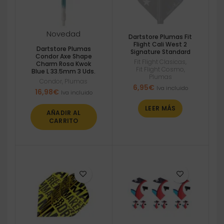
Novedad
Dartstore Plumas Fit
Flight Cali West 2
Dartstore Plumas
Signature Standard
Condor Axe Shape
Fit Flight Clasicas
,
Charm Rosa Kwok
Fit Flight Cosmo
,
Blue L 33.5mm 3 Uds.
Plumas
Condor
,
Plumas
6,95
€
Iva incluido
16,98
€
Iva incluido
LEER MÁS
AÑADIR AL
CARRITO